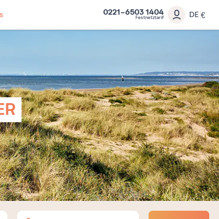
0221-6503 1404
s
DE
€
Festnetztarif
ER
Erwachsene
Kinder
Babys