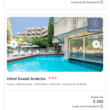
2 nuits du 02/10 au 04/10
Hôtel Sowell Ardèche
3 étoiles sur 5
France
>
Méditerranée - Côte D'Azur
>
Ardèche
>
Le Rouret en Ardèche
à partir de
€
233
2 nuits du 16/10 au 18/10