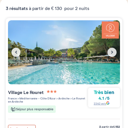
3
résultats
à partir de
€ 130
pour 2 nuits
Très bien
Village
Le Rouret
3 étoiles sur 5
4.1
/
5
France
>
Méditerranée - Côte D'Azur
>
Ardèche
>
Le Rouret
en Ardèche
2242
avis
Séjour plus responsable
à partir de
€
152