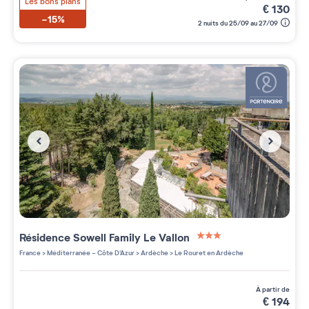
Les bons plans
€
130
-15%
2 nuits du 25/09 au 27/09
Résidence
Sowell Family Le Vallon
3 étoiles sur 5
France
>
Méditerranée - Côte D'Azur
>
Ardèche
>
Le Rouret en Ardèche
à partir de
€
194