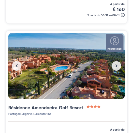
à partir de
€
160
2 nuits du 06/11 au 08/11
Résidence
Amendoeira Golf Resort
4 étoiles sur 5
Portugal
>
Algarve
>
Alcantarilha
à partir de