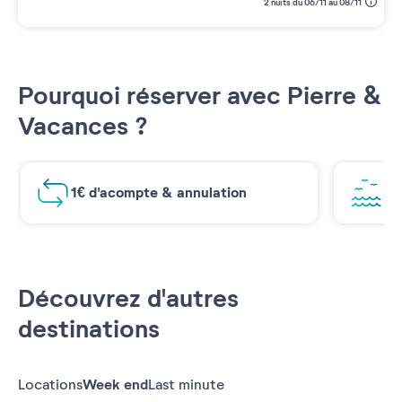
2 nuits du 06/11 au 08/11
Pourquoi réserver avec Pierre &
Vacances ?
1€ d'acompte & annulation
Vu
Découvrez d'autres
destinations
Locations
Week end
Last minute