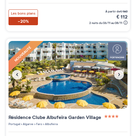
à partir de
€
140
Les bons plans
€
112
-20%
2 nuits du 06/11 au 08/11
NOUVEAUTÉ
Résidence
Clube Albufeira Garden Village
4 étoiles sur 5
Portugal
>
Algarve
>
Faro
>
Albufeira