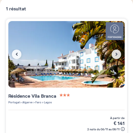
1
résultat
Résidence
Vila Branca
3 étoiles sur 5
Portugal
>
Algarve
>
Faro
>
Lagos
à partir de
€
141
2 nuits du 06/11 au 08/11