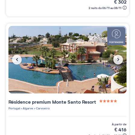
€
302
2 nuits du 06/11 au 08/11
Résidence premium
Monte Santo Resort
5 étoiles sur 5
Portugal
>
Algarve
>
Carvoeiro
à partir de
€
416