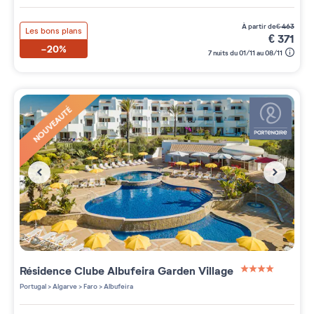
à partir de
€
463
Les bons plans
€
371
-20%
7 nuits du 01/11 au 08/11
NOUVEAUTÉ
Résidence
Clube Albufeira Garden Village
4 étoiles sur 5
Portugal
>
Algarve
>
Faro
>
Albufeira