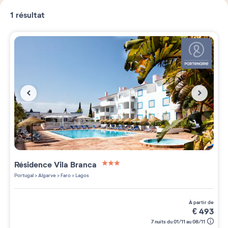
1
résultat
Résidence
Vila Branca
3 étoiles sur 5
Portugal
>
Algarve
>
Faro
>
Lagos
à partir de
€
493
7 nuits du 01/11 au 08/11