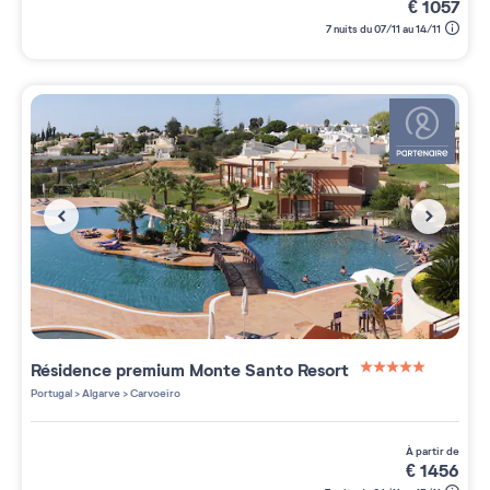
€
1057
7 nuits du 07/11 au 14/11
Résidence premium
Monte Santo Resort
5 étoiles sur 5
Portugal
>
Algarve
>
Carvoeiro
à partir de
€
1456