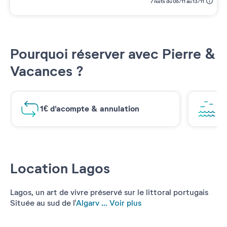
7 nuits du 06/11 au 13/11
Pourquoi réserver avec Pierre &
Vacances ?
1€ d'acompte & annulation
Vu
Location Lagos
Lagos, un art de vivre préservé sur le littoral portugais
Située au sud de l'
Algarv ...
Voir plus