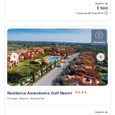
à partir de
€
560
7 nuits du 03/11 au 10/11
Résidence
Amendoeira Golf Resort
4 étoiles sur 5
Portugal
>
Algarve
>
Alcantarilha
à partir de