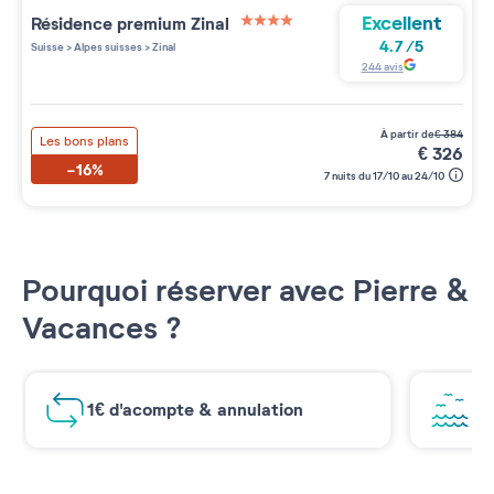
Excellent
Résidence premium
Zinal
4 étoiles sur 5
4.7
/
5
Suisse
>
Alpes suisses
>
Zinal
244
avis
à partir de
€
384
Les bons plans
€
326
-16%
7 nuits du 17/10 au 24/10
Pourquoi réserver avec Pierre &
Vacances ?
1€ d'acompte & annulation
Vu