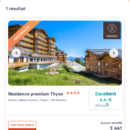
1
résultat
NOUVEAUTÉ
Excellent
Résidence premium
Thyon
4 étoiles sur 5
4.6
/
5
Suisse
>
Alpes suisses
>
Thyon - Hérémence
103
avis
à partir de
€
518
Les bons plans
€
441