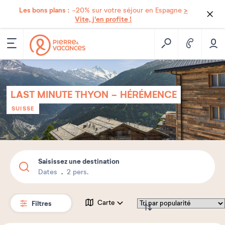
Les bons plans :
>
-20% sur votre séjour en Espagne
Vite, j'en profite !
LAST MINUTE THYON - HÉRÉMENCE
SUISSE
Saisissez une destination
Dates
2 pers.
Filtres
Carte