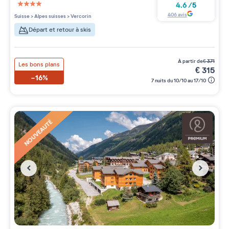
4.6
/
5
4 étoiles sur 5
406
avis
Suisse
>
Alpes suisses
>
Vercorin
Départ et retour à skis
à partir de
€
371
Les bons plans
€
315
-16%
7 nuits du 10/10 au 17/10
NOUVEAUTÉ