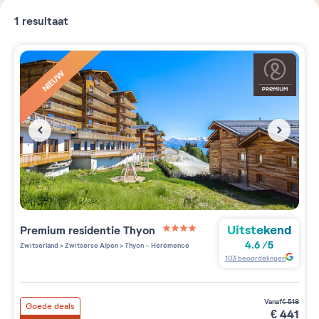
1
resultaat
NIEUW
Uitstekend
Premium residentie
Thyon
4 étoiles sur 5
4.6
/
5
Zwitserland
>
Zwitserse Alpen
>
Thyon - Hérémence
103
beoordelingen
vanaf
€
518
Goede deals
€
441