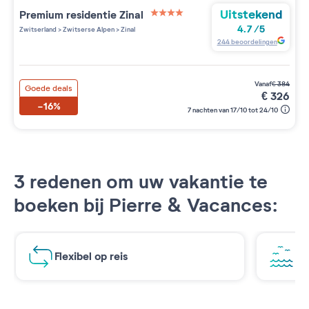
Uitstekend
Premium residentie
Zinal
4 étoiles sur 5
4.7
/
5
Zwitserland
>
Zwitserse Alpen
>
Zinal
244
beoordelingen
vanaf
€
384
Goede deals
€
326
-16%
7 nachten van 17/10 tot 24/10
3 redenen om uw vakantie te
boeken bij Pierre & Vacances:
Flexibel op reis
Ad