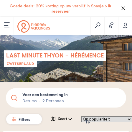
> Ik
Goede deals: 20% korting op uw verblijf in Spanje
reserveer
LAST MINUTE THYON - HÉRÉMENCE
ZWITSERLAND
Voer een bestemming in
Datums
2 Personen
Filters
Kaart