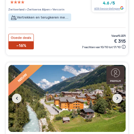
4.6
/
5
4 étoiles sur 5
406
beoordelingen
Zwitserland
>
Zwitserse Alpen
>
Vercorin
Vertrekken en terugkeren met ski's aan de voeten
vanaf
€
371
Goede deals
€
315
-16%
7 nachten van 10/10 tot 17/10
NIEUW