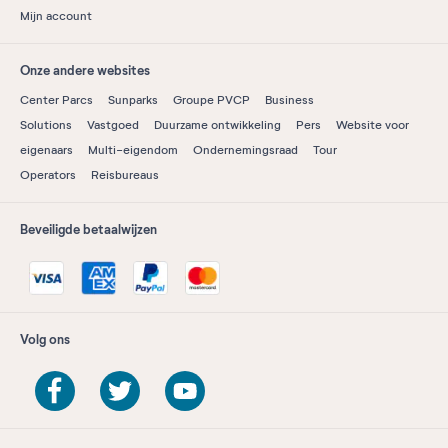
Mijn account
Onze andere websites
Center Parcs
Sunparks
Groupe PVCP
Business
Solutions
Vastgoed
Duurzame ontwikkeling
Pers
Website voor
eigenaars
Multi-eigendom
Ondernemingsraad
Tour
Operators
Reisbureaus
Beveiligde betaalwijzen
Volg ons