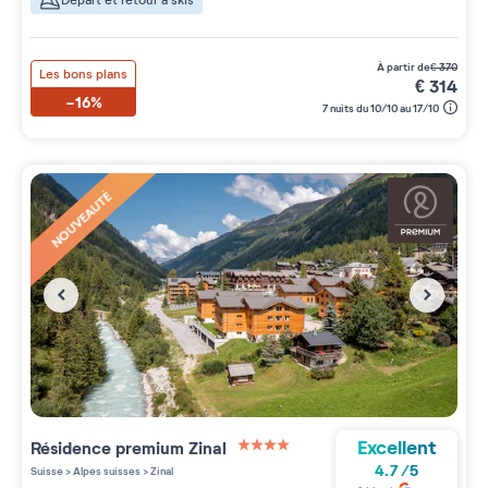
Départ et retour à skis
à partir de
€
370
Les bons plans
€
314
-16%
7 nuits du 10/10 au 17/10
NOUVEAUTÉ
Excellent
Résidence premium
Zinal
4 étoiles sur 5
4.7
/
5
Suisse
>
Alpes suisses
>
Zinal