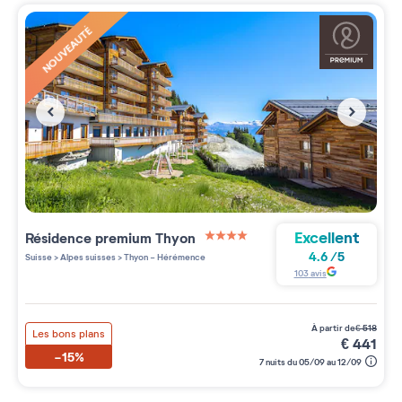
NOUVEAUTÉ
Excellent
Résidence premium
Thyon
4 étoiles sur 5
4.6
/
5
Suisse
>
Alpes suisses
>
Thyon - Hérémence
103
avis
à partir de
€
518
Les bons plans
€
441
-15%
7 nuits du 05/09 au 12/09