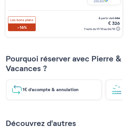
244
avis
à partir de
€
384
Les bons plans
€
326
-16%
7 nuits du 17/10 au 24/10
Pourquoi réserver avec Pierre &
Vacances ?
1€ d'acompte & annulation
Vu
Découvrez d'autres