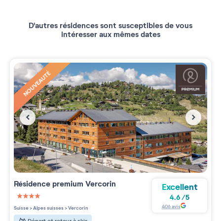
D'autres résidences sont susceptibles de vous
intéresser aux mêmes dates
NOUVEAUTÉ
Résidence premium
Vercorin
Excellent
4.6
/
5
4 étoiles sur 5
406
avis
Suisse
>
Alpes suisses
>
Vercorin