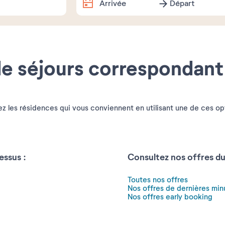
Arrivée
Départ
Dates exactes
e séjours correspondant
Août
2026
lu
ma
me
je
ve
sa
z les résidences qui vous conviennent en utilisant une de ces op
1
3
4
5
6
7
8
10
11
12
13
14
15
essus :
Consultez nos offres d
17
18
19
20
21
22
Toutes nos offres
Nos offres de dernières min
24
25
26
27
28
29
Nos offres early booking
31