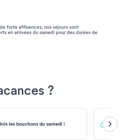
de forte affluences, nos séjours sont
rts en arrivées du samedi pour des durées de
Vacances ?
Vacances ba
inis les bouchons du samedi !
Émissions carb
2030*