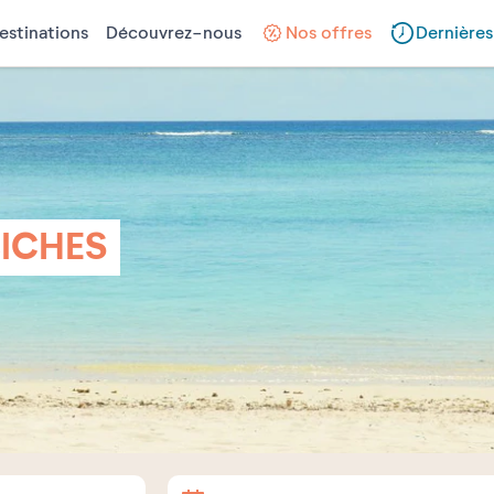
estinations
Découvrez-nous
Nos offres
Dernières
ICHES
Arrivée
Départ