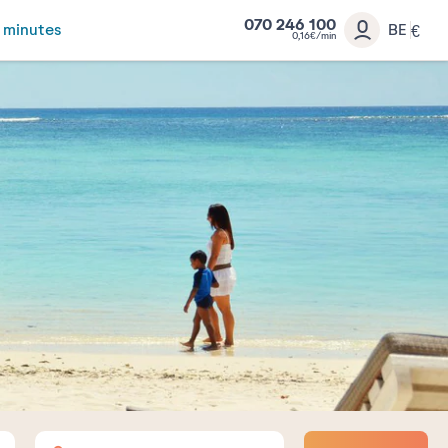
070 246 100
 minutes
BE
€
0,16€/min
Adultes
Enfants
Bébés