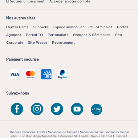
Effectuer un paiement
Accéder à votre compte
Nos autres sites
Center Parcs
Sunparks
Espace immobilier
CSE/Amicales
Portail
Agences
Portail TO
Partenariats
Groupes & Séminaires
Site
Corporate
Site Presse
Recrutement
Paiement sécurisé
Suivez-nous
Chèques vacances ANCV
Vacances de Pâques
Vacances au Ski
Vacances ski pas
cher
Location Appartement Ski
Vacances Ski Famille
Séjour Ski tout Compris