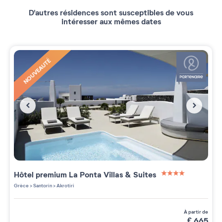
D'autres résidences sont susceptibles de vous
intéresser aux mêmes dates
NOUVEAUTÉ
Hôtel premium La Ponta Villas & Suites
4 étoiles sur 5
Grèce
>
Santorin
>
Akrotiri
à partir de
€
665