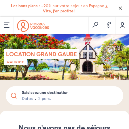
Les bons plans :
>
-20% sur votre séjour en Espagne
Vite, j'en profite !
LOCATION GRAND GAUBE
MAURICE
Saisissez une destination
Dates
2 pers.
Nous n'avons pas de séjours