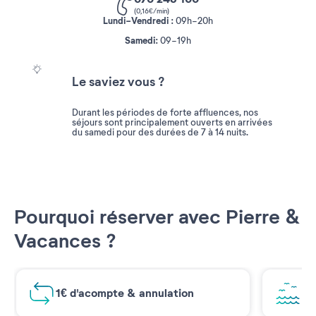
(0,16€/min)
Lundi-Vendredi :
09h-20h
Samedi
:
09-19h
Le saviez vous ?
Durant les périodes de forte affluences, nos
séjours sont principalement ouverts en arrivées
du samedi pour des durées de 7 à 14 nuits.
Pourquoi réserver avec Pierre &
Vacances ?
1€ d'acompte & annulation
Vu