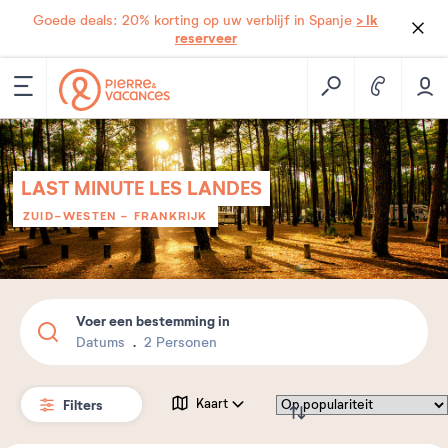
> Ik
Goede deals: 20% korting op uw verblijf in Spanje
reserveer
LAST MINUTE LES LANDES
ZUID-WESTEN
-
FRANKRIJK
Voer een bestemming in
Datums
2 Personen
Filters
Kaart