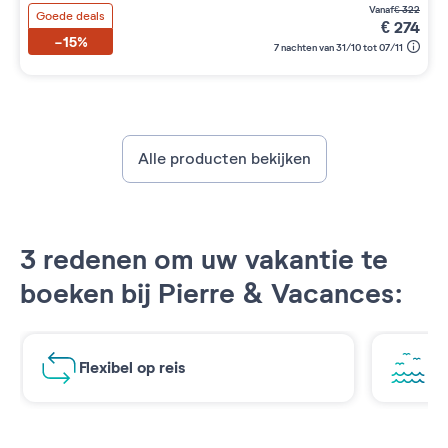
vanaf
€
322
Goede deals
€
274
-15%
7 nachten van 31/10 tot 07/11
Alle producten bekijken
3 redenen om uw vakantie te
boeken bij Pierre & Vacances:
Flexibel op reis
Ad