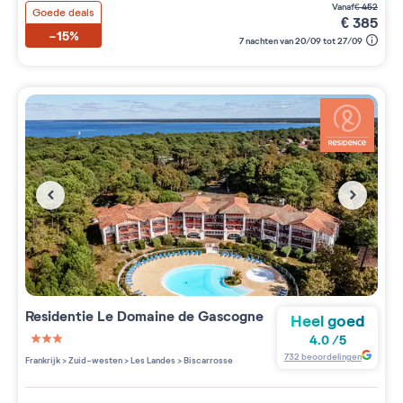
vanaf
€
452
Goede deals
€
385
-15%
7 nachten van 20/09 tot 27/09
Residentie
Le Domaine de Gascogne
Heel goed
4.0
/
5
3 étoiles sur 5
732
beoordelingen
Frankrijk
>
Zuid-westen
>
Les Landes
>
Biscarrosse