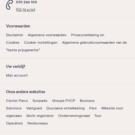
070 246 100
(€0,16 p/m)
Voorwaarden
Disclaimer
Algemene voorwaarden
Privacyverklaring en
Cookies
Cookie-instellingen
Algemene gebruiksvoorwaarden van de
"beste prijsgarantie"
Uw verblijf
Mijn account
Onze andere websites
Center Parcs
Sunparks
Groupe PVCP
Business
Solutions
Vastgoed
Duurzame ontwikkeling
Pers
Website voor
eigenaars
Multi-eigendom
Ondernemingsraad
Tour
Operators
Reisbureaus