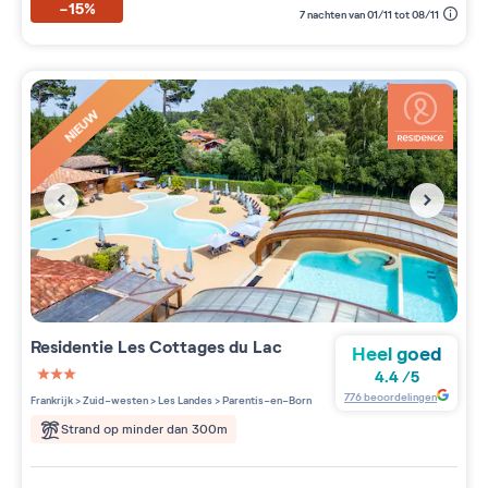
-15%
7 nachten van 01/11 tot 08/11
NIEUW
Residentie
Les Cottages du Lac
Heel goed
4.4
/
5
3 étoiles sur 5
776
beoordelingen
Frankrijk
>
Zuid-westen
>
Les Landes
>
Parentis-en-Born
Strand op minder dan 300m