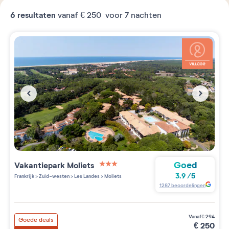
6
resultaten
vanaf
€ 250
voor 7 nachten
Goed
Vakantiepark
Moliets
3 étoiles sur 5
3.9
/
5
Frankrijk
>
Zuid-westen
>
Les Landes
>
Moliets
1287
beoordelingen
vanaf
€
294
Goede deals
€
250