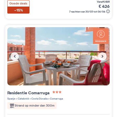
vanaf
€
501
Goede deals
€
426
-15%
7 nachten van 30/03 tot 06/04
Residentie
Comarruga
3 étoiles sur 5
Spanje
>
Catalonië
>
Costa Dorada
>
Comarruga
Strand op minder dan 300m