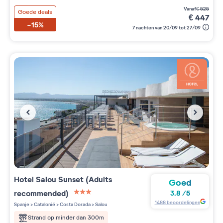
vanaf
€
525
Goede deals
€
447
-15%
7 nachten van 20/09 tot 27/09
Hotel Salou Sunset (Adults
Goed
recommended)
3.8
/
5
3 étoiles sur 5
1488
beoordelingen
Spanje
>
Catalonië
>
Costa Dorada
>
Salou
Strand op minder dan 300m