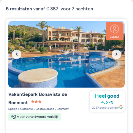
5
resultaten
vanaf
€ 387
voor 7 nachten
Vakantiepark
Bonavista de
Heel goed
Bonmont
4.3
/
5
3 étoiles sur 5
2287
beoordelingen
Spanje
>
Catalonië
>
Costa Dorada
>
Bonmont
Meer verantwoord verblijf