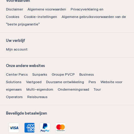
Voorwaarden
Disclaimer
Algemene voorwaarden
Privacyverklaring en
Cookies
Cookie-instellingen
Algemene gebruiksvoorwaarden van de
"beste prijsgarantie"
Uw verblijf
Mijn account
Onze andere websites
Center Parcs
Sunparks
Groupe PVCP
Business
Solutions
Vastgoed
Duurzame ontwikkeling
Pers
Website voor
eigenaars
Multi-eigendom
Ondernemingsraad
Tour
Operators
Reisbureaus
Beveiligde betaalwijzen