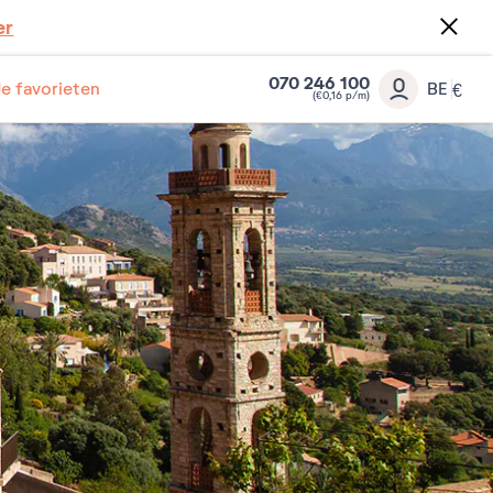
er
070 246 100
Je favorieten
BE
€
(€0,16 p/m)