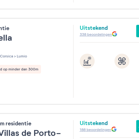
31
Uitstekend
ntie
338
beoordelingen
ella
les sur 5
Corsica
>
Lumio
nd op minder dan 300m
Uitstekend
m residentie
188
beoordelingen
Villas de Porto-