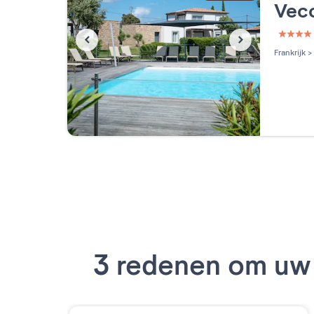
Vec
4 étoi
Frankrijk
>
3 redenen om uw 