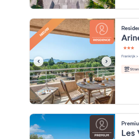
Reside
NIEUW
Arin
3 étoi
Frankrijk
>
Stra
Premiu
Les 