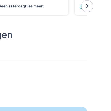
een zaterdagfiles meer!
Koolstofarm
gen