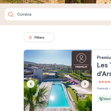
Filters
Premiu
Les 
d'Ar
5 étoi
Frankrijk
>
Meer 