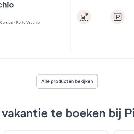
chio
les sur 5
Corsica
>
Porto Vecchio
Alle producten bekijken
vakantie te boeken bij P