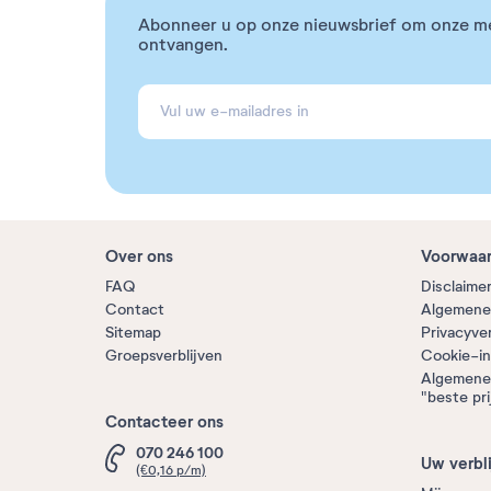
Abonneer u op onze nieuwsbrief om onze m
ontvangen.
Over ons
Voorwaa
FAQ
Disclaime
Contact
Algemene
Sitemap
Privacyve
Groepsverblijven
Cookie-in
Algemene
"beste pri
Contacteer ons
070 246 100
Uw verbli
(€0,16 p/m)