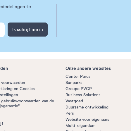
ededelingen te
Ik schrijf me in
rden
Onze andere websites
r
Center Parcs
 voorwaarden
Sunparks
rklaring en Cookies
Groupe PVCP
stellingen
Business Solutions
 gebruiksvoorwaarden van de
Vastgoed
jsgarantie"
Duurzame ontwikkeling
Pers
Website voor eigenaars
jf
Multi-eigendom