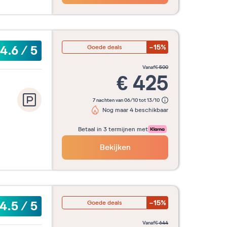
-15%
4.6
/
5
Goede deals
vanaf
€
500
€
425
7 nachten van 06/10 tot 13/10
Nog maar 4 beschikbaar
Betaal in 3 termijnen met
Bekijken
-15%
4.5
/
5
Goede deals
vanaf
€
644