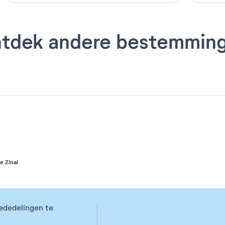
tdek andere bestemmin
e Zinal
ededelingen te