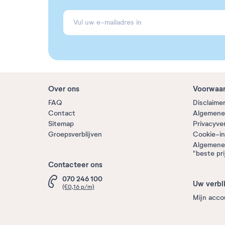
Over ons
Voorwaa
FAQ
Disclaime
Contact
Algemene
Sitemap
Privacyve
Groepsverblijven
Cookie-in
Algemene
"beste pri
Contacteer ons
070 246 100
Uw verbli
(€0,16 p/m)
Mijn acco