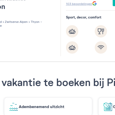
103
beoordelingen
on
Sport, decor, comfort
les sur 5
nd
>
Zwitserse Alpen
>
Thyon -
e
vakantie te boeken bij P
Adembenemend uitzicht
G