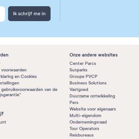
Ik schrijf me in
rden
Onze andere websites
r
Center Parcs
 voorwaarden
Sunparks
rklaring en Cookies
Groupe PVCP
stellingen
Business Solutions
 gebruiksvoorwaarden van de
Vastgoed
jsgarantie"
Duurzame ontwikkeling
Pers
Website voor eigenaars
jf
Multi-eigendom
unt
Ondernemingsraad
Tour Operators
Reisbureaus