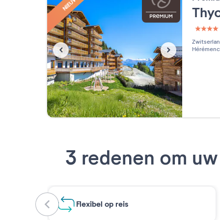
NIEUW
Thy
4 étoi
Zwitserla
Hérémenc
3 redenen om uw 
Flexibel op reis