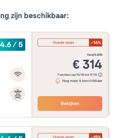
g zijn beschikbaar:
-16%
4.6
/
5
Goede deals
vanaf
€
370
€
314
7 nachten van 10/10 tot 17/10
Nog maar 4 beschikbaar
Bekijken
-15%
Goede deals