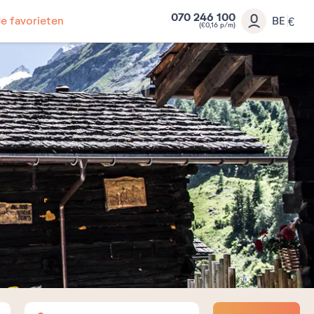
070 246 100
Je favorieten
BE
€
(€0,16 p/m)
Volwassenen
Kinderen
Baby's