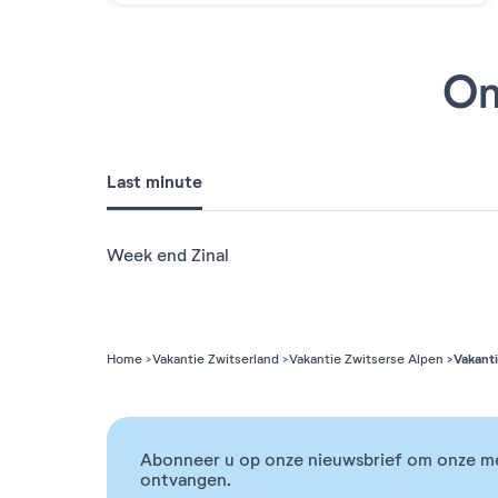
On
Last minute
Week end Zinal
Vakanti
Home
Vakantie Zwitserland
Vakantie Zwitserse Alpen
Abonneer u op onze nieuwsbrief om onze m
ontvangen.