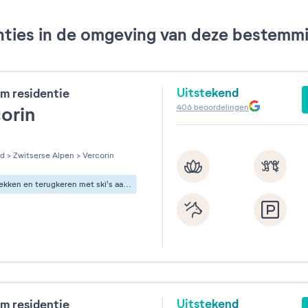
ties in de omgeving van deze bestemmin
Uitstekend
m residentie
406
beoordelingen
corin
les sur 5
nd
>
Zwitserse Alpen
>
Vercorin
Vertrekken en terugkeren met ski's aan de voeten
Uitstekend
m residentie