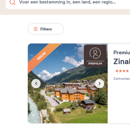
Filters
Premiu
NIEUW
Zina
4 étoi
Zwitserla