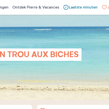
ngen
Ontdek Pierre & Vacances
Laatste minuten
N TROU AUX BICHES
Aankomst
Vertrek