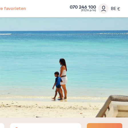
070 246 100
Je favorieten
BE
€
(€0,16 p/m)
Volwassenen
Kinderen
Baby's