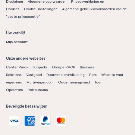
Disclaimer
Algemene voorwaarden
Privacyverklaring en
Cookies
Cookie-instellingen
Algemene gebruiksvoorwaarden van de
"beste prijsgarantie"
Uw verblijf
Mijn account
Onze andere websites
Center Parcs
Sunparks
Groupe PVCP
Business
Solutions
Vastgoed
Duurzame ontwikkeling
Pers
Website voor
eigenaars
Multi-eigendom
Ondernemingsraad
Tour
Operators
Reisbureaus
Beveiligde betaalwijzen