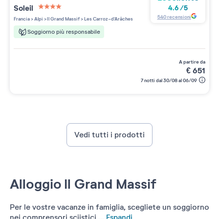
Soleil
4.6
/
5
4 étoiles sur 5
540
recensioni
Francia
>
Alpi
>
Il Grand Massif
>
Les Carroz-d'Arâches
Soggiorno più responsabile
a partire da
€
651
7 notti dal 30/08 al 06/09
Vedi tutti i prodotti
Alloggio Il Grand Massif
Per le vostre vacanze in famiglia, scegliete un soggiorno
nei comprensori sciistici ...
Espandi