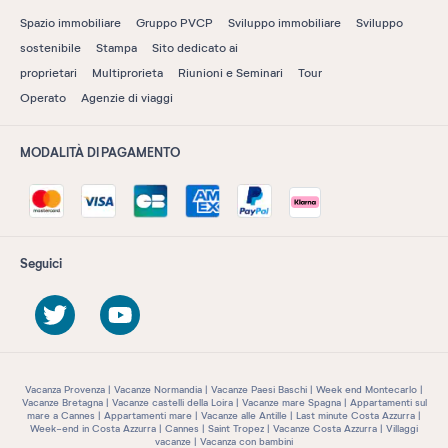
Spazio immobiliare
Gruppo PVCP
Sviluppo immobiliare
Sviluppo
sostenibile
Stampa
Sito dedicato ai
proprietari
Multiprorieta
Riunioni e Seminari
Tour
Operato
Agenzie di viaggi
MODALITÀ DI PAGAMENTO
Seguici
Vacanza Provenza
Vacanze Normandia
Vacanze Paesi Baschi
Week end Montecarlo
Vacanze Bretagna
Vacanze castelli della Loira
Vacanze mare Spagna
Appartamenti sul
mare a Cannes
Appartamenti mare
Vacanze alle Antille
Last minute Costa Azzurra
Week-end in Costa Azzurra
Cannes
Saint Tropez
Vacanze Costa Azzurra
Villaggi
vacanze
Vacanza con bambini