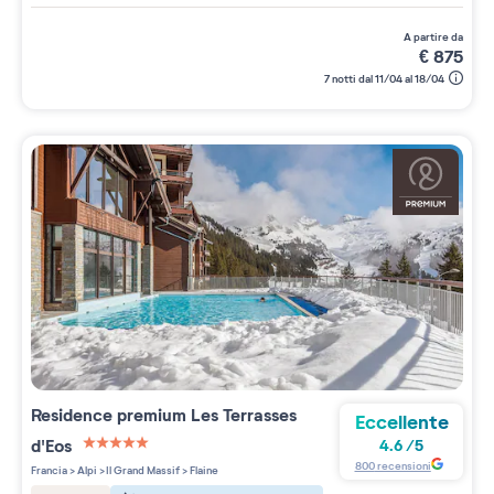
a partire da
€
875
7 notti dal 11/04 al 18/04
Residence premium
Les Terrasses
Eccellente
d'Eos
4.6
/
5
5 étoiles sur 5
800
recensioni
Francia
>
Alpi
>
Il Grand Massif
>
Flaine