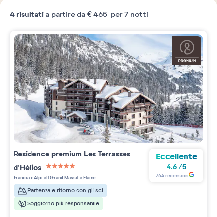
4
risultati
a partire da
€ 465
per 7 notti
Residence premium
Les Terrasses
Eccellente
d'Hélios
4.6
/
5
5 étoiles sur 5
764
recensioni
Francia
>
Alpi
>
Il Grand Massif
>
Flaine
Partenza e ritorno con gli sci
Soggiorno più responsabile