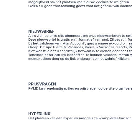
mogelijkheid om het plaatsen van nieuwe cookies te weigeren.
Ook als u geen toestemming geeft voor het gebruik van cookies zu
NIEUWSBRIEF
Als u zich op onze site abonneert om onze nieuwsbrieven te ontva
Deze nieuwsbrief is gratis en informatief van aard. Zij bevat inf
Bij het valideren van ‘Mijn Account’, gaat u ermee akkoord om 
Groep. Dit zijn: Pierre & Vacances, Pierre & Vacances resorts, 
niet wenst, dient u schriftelijk bezwaar in te dienen door brie
Teneinde beter aan uw behoeften te kunnen voldoen, meten wij
moment doen door op de link onderaan de nieuwsbrief klikken.
PRIJSVRAGEN
PVMD kan regelmatig acties en prijsvragen op de site organiser
HYPERLINK
Het plaatsen van een hyperlink naar de site www.pierreetvacan