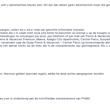
lt u advertenties blijven zien. Dit zijn dan alleen geen advertenties meer die ger
ngen, zullen wij u via e-mail van gerichte informatie voorzien.
ormatie die u in staat stelt onze site beter te benutten en brengt u op de hoogte v
aanbiedingen te ontvangen per post, per telefoon of per mail van Pierre & Vacance
Pierre & Vacances Premium, Maeva, Adagio City Aparthotels, Center Parcs, Sunpark
f te verzenden naar de Goep Pierre & Vacances – Center Parcs op bovenstaande adr
 het aantal clicks op de links die in de nieuwsbrieven zijn geïntegreerd. Als 
en. Hiervoor gelden speciale regels, welke bij deze acties aangegeven worden.
ces.com is onderhevig aan de schriftelijke overeenkomst van PVMD.