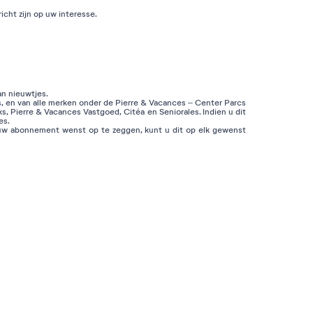
icht zijn op uw interesse.
an nieuwtjes.
s, en van alle merken onder de Pierre & Vacances – Center Parcs
s, Pierre & Vacances Vastgoed, Citéa en Seniorales. Indien u dit
es.
u uw abonnement wenst op te zeggen, kunt u dit op elk gewenst