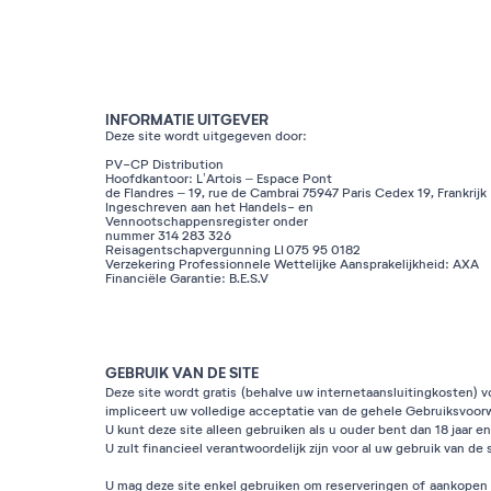
INFORMATIE UITGEVER
Deze site wordt uitgegeven door:
PV-CP Distribution
Hoofdkantoor: L’Artois – Espace Pont
de Flandres – 19, rue de Cambrai 75947 Paris Cedex 19, Frankrijk
Ingeschreven aan het Handels- en
Vennootschappensregister onder
nummer 314 283 326
Reisagentschapvergunning LI 075 95 0182
Verzekering Professionnele Wettelijke Aansprakelijkheid: AXA
Financiële Garantie: B.E.S.V
GEBRUIK VAN DE SITE
Deze site wordt gratis (behalve uw internetaansluitingkosten) 
impliceert uw volledige acceptatie van de gehele Gebruiksvoor
U kunt deze site alleen gebruiken als u ouder bent dan 18 jaar
U zult financieel verantwoordelijk zijn voor al uw gebruik van de s
U mag deze site enkel gebruiken om reserveringen of aankopen m