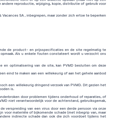
andere reproductie, wijziging, kopie, distributie of gebruik voor
& Vacances SA , inbegrepen, maar zonder zich ertoe te beperken
de de product- en prijsspecificaties en de site regelmatig te
e opmaak. Als u enkele fouten constateert wordt u verzocht ons
ate en optimalisering van de site, kan PVMD besluiten om deze
een eind te maken aan een willekeurig of aan het gehele aanbod
noch een willekeurig dringend verzoek van PVMD. Dit gezien het
boden is.
onderbroken door problemen tijdens onderhoud of reparaties, of
PVMD niet verantwoordelijk voor de achterstand, gebruiksgemak,
 de verspreiding van een virus door een derde persoon via onze
jn voor materiële of bijkomende schade (met inbegrip van, maar
ndere indirecte schade dan ook die zich voordoet tijdens het