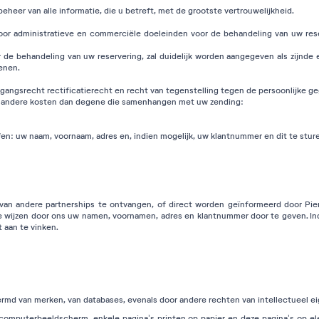
eheer van alle informatie, die u betreft, met de grootste vertrouwelijkheid.
 voor administratieve en commerciële doeleinden voor de behandeling van uw re
r de behandeling van uw reservering, zal duidelijk worden aangegeven als zijnde ee
enen.
angsrecht rectificatierecht en recht van tegenstelling tegen de persoonlijke ge
er andere kosten dan degene die samenhangen met uw zending:
fen: uw naam, voornaam, adres en, indien mogelijk, uw klantnummer en dit te stur
van andere partnerships te ontvangen, of direct worden geïnformeerd door Pier
e wijzen door ons uw namen, voornamen, adres en klantnummer door te geven. In
 aan te vinken.
rmd van merken, van databases, evenals door andere rechten van intellectueel 
 computerbeeldscherm, enkele pagina’s printen op papier en deze pagina’s op el