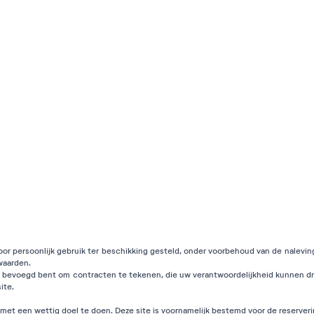
voor persoonlijk gebruik ter beschikking gesteld, onder voorbehoud van de nalevin
waarden.
 en bevoegd bent om contracten te tekenen, die uw verantwoordelijkheid kunnen dra
ite.
et een wettig doel te doen. Deze site is voornamelijk bestemd voor de reservering