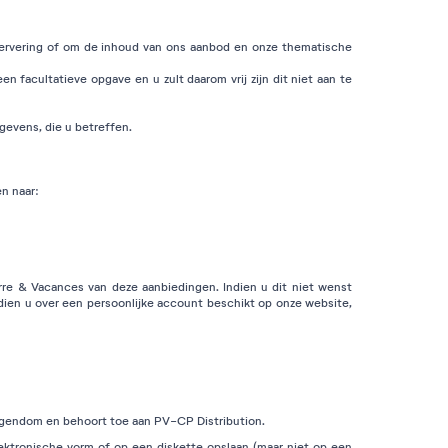
servering of om de inhoud van ons aanbod en onze thematische
n facultatieve opgave en u zult daarom vrij zijn dit niet aan te
gevens, die u betreffen.
en naar:
re & Vacances van deze aanbiedingen. Indien u dit niet wenst
dien u over een persoonlijke account beschikt op onze website,
eigendom en behoort toe aan PV-CP Distribution.
ektronische vorm of op een diskette opslaan (maar niet op een