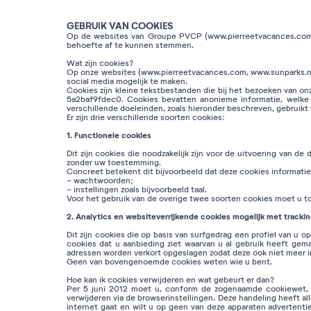
GEBRUIK VAN COOKIES
Op de websites van Groupe PVCP (www.pierreetvacances.com, 
behoefte af te kunnen stemmen.
Wat zijn cookies?
Op onze websites (www.pierreetvacances.com, www.sunparks.nl 
social media mogelijk te maken.
Cookies zijn kleine tekstbestanden die bij het bezoeken van o
5a2baf9fdec0. Cookies bevatten anonieme informatie, welke
verschillende doeleinden, zoals hieronder beschreven, gebruikt
Er zijn drie verschillende soorten cookies:
1. Functionele cookies
Dit zijn cookies die noodzakelijk zijn voor de uitvoering van 
zonder uw toestemming.
Concreet betekent dit bijvoorbeeld dat deze cookies informati
- wachtwoorden;
- instellingen zoals bijvoorbeeld taal.
Voor het gebruik van de overige twee soorten cookies moet u 
2. Analytics en websiteverrijkende cookies mogelijk met trackin
Dit zijn cookies die op basis van surfgedrag een profiel van u
cookies dat u aanbieding ziet waarvan u al gebruik heeft gem
adressen worden verkort opgeslagen zodat deze ook niet meer ind
Geen van bovengenoemde cookies weten wie u bent.
Hoe kan ik cookies verwijderen en wat gebeurt er dan?
Per 5 juni 2012 moet u, conform de zogenaamde cookiewet, t
verwijderen via de browserinstellingen. Deze handeling heeft 
internet gaat en wilt u op geen van deze apparaten advertenti