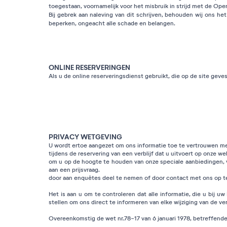
toegestaan, voornamelijk voor het misbruik in strijd met de O
Bij gebrek aan naleving van dit schrijven, behouden wij ons h
beperken, ongeacht alle schade en belangen.
ONLINE RESERVERINGEN
Als u de online reserveringsdienst gebruikt, die op de site ge
Gebruiksvoorwaarden en speciale verkopen.
PRIVACY WETGEVING
U wordt ertoe aangezet om ons informatie toe te vertrouwen me
tijdens de reservering van een verblijf dat u uitvoert op onze we
om u op de hoogte te houden van onze speciale aanbiedingen, va
aan een prijsvraag.
door aan enquêtes deel te nemen of door contact met ons op t
Het is aan u om te controleren dat alle informatie, die u bij u
stellen om ons direct te informeren van elke wijziging van de ve
Overeenkomstig de wet nr.78-17 van 6 januari 1978, betreffend