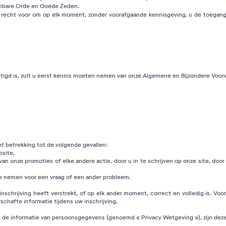
penbare Orde en Goede Zeden.
et recht voor om op elk moment, zonder voorafgaande kennisgeving, u de toegang
vestigd is, zult u eerst kennis moeten nemen van onze Algemene en Bijzondere Voo
t betrekking tot de volgende gevallen:
bsite,
n onze promoties of elke andere actie, door u in te schrijven op onze site, doo
e nemen voor een vraag of een ander probleem.
w inschrijving heeft verstrekt, of op elk ander moment, correct en volledig is. Vo
rschafte informatie tijdens uw inschrijving.
e de informatie van persoonsgegevens (genoemd « Privacy Wetgeving »), zijn dez