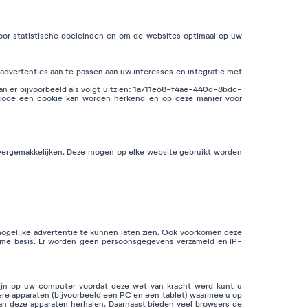
or statistische doeleinden en om de websites optimaal op uw
dvertenties aan te passen aan uw interesses en integratie met
an er bijvoorbeeld als volgt uitzien: 1a711e68-f4ae-440d-8bdc-
 code een cookie kan worden herkend en op deze manier voor
te vergemakkelijken. Deze mogen op elke website gebruikt worden
 mogelijke advertentie te kunnen laten zien. Ook voorkomen deze
nieme basis. Er worden geen persoonsgegevens verzameld en IP-
zijn op uw computer voordat deze wet van kracht werd kunt u
ere apparaten (bijvoorbeeld een PC en een tablet) waarmee u op
van deze apparaten herhalen. Daarnaast bieden veel browsers de