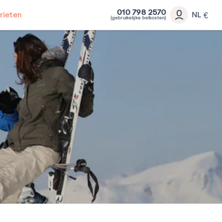
010 798 2570
rieten
NL
€
(gebruikelijke belkosten)