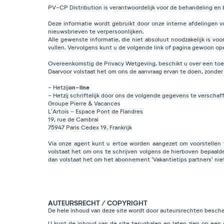
PV-CP Distribution is verantwoordelijk voor de behandeling en b
Deze informatie wordt gebruikt door onze interne afdelingen
nieuwsbrieven te verpersoonlijken.
Alle gewenste informatie, die niet absoluut noodzakelijk is voo
vullen. Vervolgens kunt u de volgende link of pagina gewoon op
Overeenkomstig de Privacy Wetgeving, beschikt u over een toeg
Daarvoor volstaat het om ons de aanvraag ervan te doen, zond
on-line
- Hetzij
- Hetzij schriftelijk door ons de volgende gegevens te verschaf
Groupe Pierre & Vacances
L’Artois – Espace Pont de Flandres
19, rue de Cambrai
75947 Paris Cedex 19, Frankrijk
Via onze agent kunt u ertoe worden aangezet om voorstellen 
volstaat het om ons te schrijven volgens de hierboven bepaald
dan volstaat het om het abonnement 'Vakantietips partners' niet
AUTEURSRECHT / COPYRIGHT
De hele inhoud van deze site wordt door auteursrechten besche
U kunt de inhoud van de site terughalen en laten zien op een