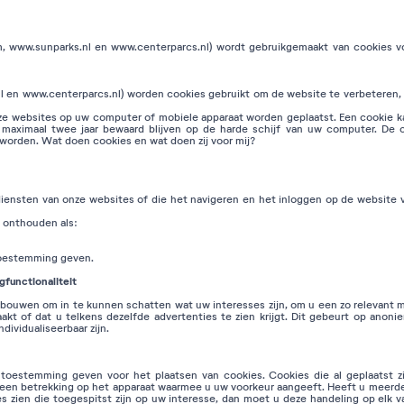
www.sunparks.nl en www.centerparcs.nl) wordt gebruikgemaakt van cookies vo
en www.centerparcs.nl) worden cookies gebruikt om de website te verbeteren, a
nze websites op uw computer of mobiele apparaat worden geplaatst. Een cookie k
 maximaal twee jaar bewaard blijven op de harde schijf van uw computer. De
 worden. Wat doen cookies en wat doen zij voor mij?
de diensten van onze websites of die het navigeren en het inloggen op de websi
e onthouden als:
toestemming geven.
gfunctionaliteit
 opbouwen om in te kunnen schatten wat uw interesses zijn, om u een zo relevant
aakt of dat u telkens dezelfde advertenties te zien krijgt. Dit gebeurt op ano
ividualiseerbaar zijn.
oestemming geven voor het plaatsen van cookies. Cookies die al geplaatst 
alleen betrekking op het apparaat waarmee u uw voorkeur aangeeft. Heeft u meerd
es zien die toegespitst zijn op uw interesse, dan moet u deze handeling op elk 