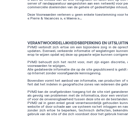
server of randapparatuur aangesloten aan een netwerk) voor perso
commerciële doeleinden van de gehele of gedeeltelijke inhoud, 
Deze Voorwaarden verlenen u geen enkele toestemming voor het 
« Pierre & Vacances », « Maeva »...
VERANTWOORDELIJKHEIDSBEPERKING EN UITSLUITI
PVMD verbindt zich ertoe om een bijzondere zorg in de oprech
updaten. Evenwel, verkeerde informatie of weglatingen kunnen 
erop te wijzen opdat wij deze op gepaste wijze kunnen corrigere
PVMD behoudt zich het recht voor, met zijn eigen discretie, 
voorwaarden te wijzigen.
Alle gedateerde informatie die op de site gepubliceerd is gel
op Internet zonder voorafgaande kennisgeving.
Bovendien vormt het aanbod van informatie, van producten of v
feit dat het indelen in geografische zones van iedereen die ge
PVMD kan de onafgebroken toegang tot de site niet garanderen,
als gevolg van problemen met de informatica, door een verstor
of voor de onverenigbaarheid tussen deze site en de bestande
PVMD zal in geen enkel geval verantwoordelijk gehouden kunnen
website of door schade aan uw systeem na het inloggen en navi
zonder zich ertoe te beperken, technisch defecten, bekendma
gebruik van de site of die zich voordoet door het gebruik hiervan