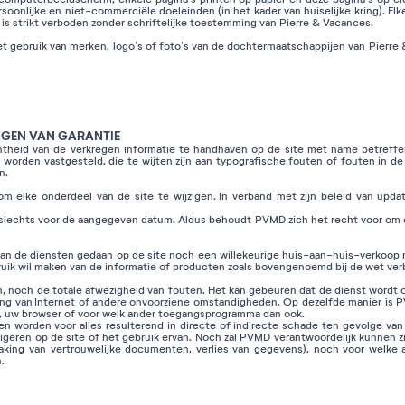
onlijke en niet-commerciële doeleinden (in het kader van huiselijke kring). Elke 
is strikt verboden zonder schriftelijke toestemming van Pierre & Vacances.
gebruik van merken, logo’s of foto’s van de dochtermaatschappijen van Pierre 
NGEN VAN GARANTIE
theid van de verkregen informatie te handhaven op de site met name betreffen
worden vastgesteld, die te wijten zijn aan typografische fouten of fouten in d
n.
om elke onderdeel van de site te wijzigen. In verband met zijn beleid van upd
dt slechts voor de aangegeven datum. Aldus behoudt PVMD zich het recht voor om 
an de diensten gedaan op de site noch een willekeurige huis-aan-huis-verkoop 
bruik wil maken van de informatie of producten zoals bovengenoemd bij de wet ver
 noch de totale afwezigheid van fouten. Het kan gebeuren dat de dienst wordt 
ing van Internet of andere onvoorziene omstandigheden. Op dezelfde manier is 
n, uw browser of voor welk ander toegangsprogramma dan ook.
 worden voor alles resulterend in directe of indirecte schade ten gevolge van
geren op de site of het gebruik ervan. Noch zal PVMD verantwoordelijk kunnen zi
king van vertrouwelijke documenten, verlies van gegevens), noch voor welke a
.