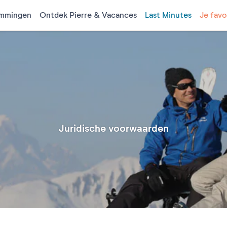
mmingen
Ontdek Pierre & Vacances
Last Minutes
Je favo
Juridische voorwaarden