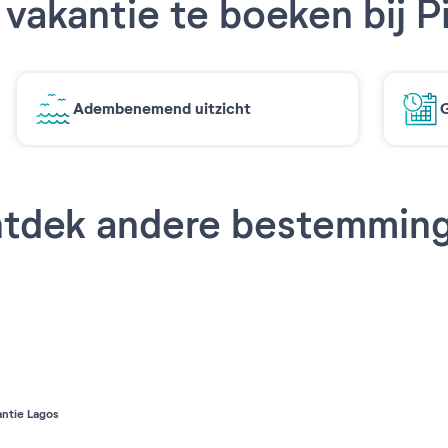
vakantie te boeken bij P
Adembenemend uitzicht
G
tdek andere bestemmin
antie Lagos