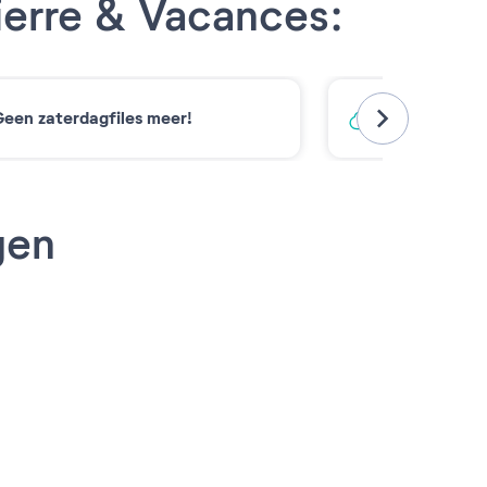
ierre & Vacances:
een zaterdagfiles meer!
Koolstofarm
gen