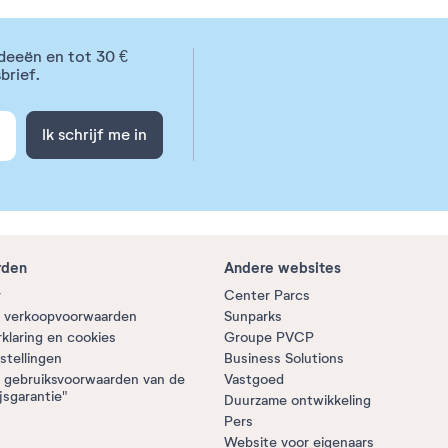
deeën en tot 30 €
brief.
Ik schrijf me in
rden
Andere websites
r
Center Parcs
 verkoopvoorwaarden
Sunparks
rklaring en cookies
Groupe PVCP
stellingen
Business Solutions
 gebruiksvoorwaarden van de
Vastgoed
jsgarantie"
Duurzame ontwikkeling
Pers
Website voor eigenaars