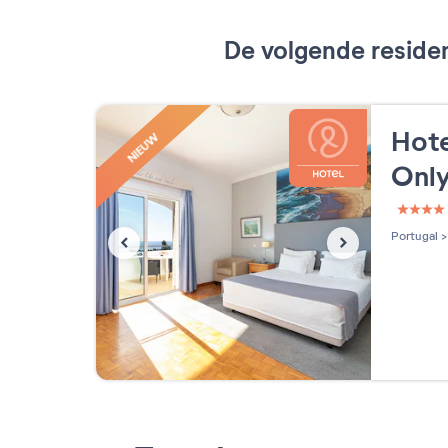
De volgende residen
Hote
NIEUW
Onl
4 étoi
Portugal
>