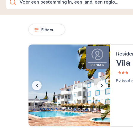
Filters
Reside
Vila
3 étoi
Portugal
>