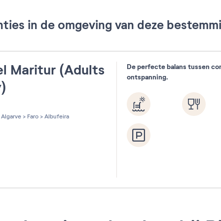
ties in de omgeving van deze bestemmin
l Maritur (Adults
De perfecte balans tussen co
ontspanning.
y)
les sur 5
Algarve
>
Faro
>
Albufeira