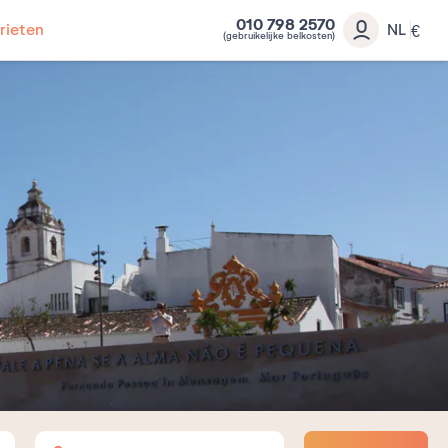
010 798 2570
rieten
NL
€
(gebruikelijke belkosten)
Volwassenen
Kinderen
Baby's