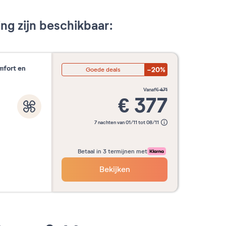
g zijn beschikbaar:
mfort en
-20%
Goede deals
vanaf
€
471
€
377
7 nachten van 01/11 tot 08/11
Betaal in 3 termijnen met
Bekijken