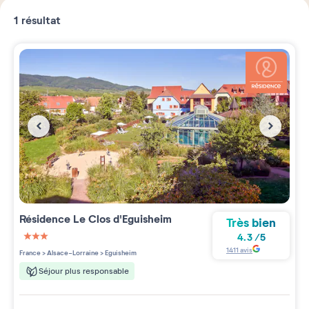
1
résultat
Résidence
Le Clos d'Eguisheim
Très bien
4.3
/
5
3 étoiles sur 5
1411
avis
France
>
Alsace-Lorraine
>
Eguisheim
Séjour plus responsable