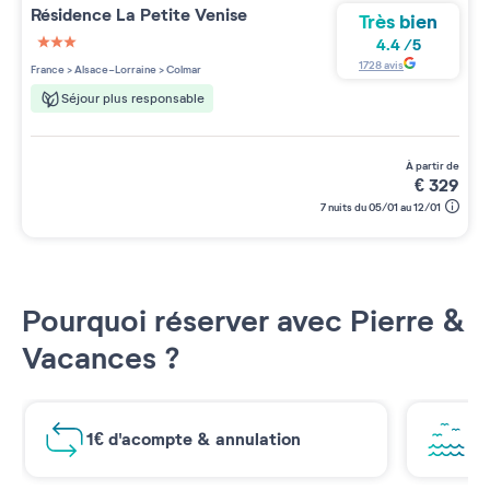
Résidence
La Petite Venise
Très bien
4.4
/
5
3 étoiles sur 5
1728
avis
France
>
Alsace-Lorraine
>
Colmar
Séjour plus responsable
à partir de
€
329
7 nuits du 05/01 au 12/01
Pourquoi réserver avec Pierre &
Vacances ?
1€ d'acompte & annulation
Vu