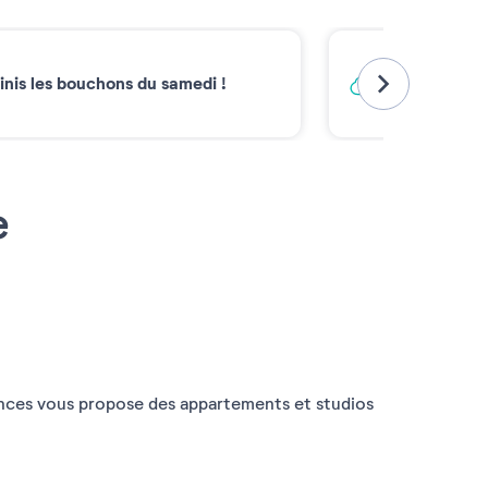
Vacances ba
inis les bouchons du samedi !
Émissions carb
2030*
e
cances vous propose des appartements et studios