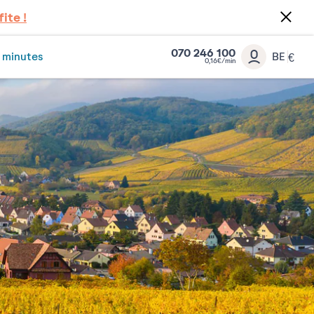
fite !
070 246 100
 minutes
BE
€
0,16€/min