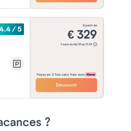
à partir de
4.4
/
5
€
329
7 nuits du 04/01 au 11/01
Payez en 3 fois sans frais avec
Découvrir
Vacances ?