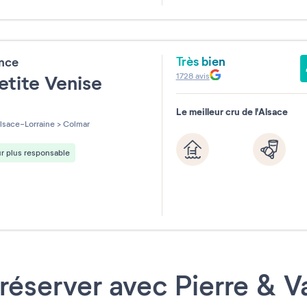
31
Très bien
ence
1728
avis
etite Venise
Le meilleur cru de l'Alsace
les sur 5
lsace-Lorraine
>
Colmar
r plus responsable
réserver avec Pierre & 