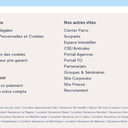
ns
Nos autres sites
légales
Center Parcs
ersonnelles et Cookies
Sunparks
Espace immobilier
CSE/Amicales
s des cookies
Portail Agences
ur prix garanti
Portail TO
Partenariats
Groupes & Séminaires
our
Site Corporate
Site Presse
 un paiement
Recrutement
à votre compte
es ski pas cher
Location Appartement Ski
Vacances Ski Famille
Séjour Ski tout Compris
Loc
ation Vacances La Plagne
Location Vacances Flaine
Location Vacances Meribel
Vacances Dern
Location Vacances en Méditérranée
Location Vacances en Croatie
Location Vacances en Espa
n Guadeloupe
Location Vacances en Martinique
Location Vacances île Maurice
Vacances Noel 