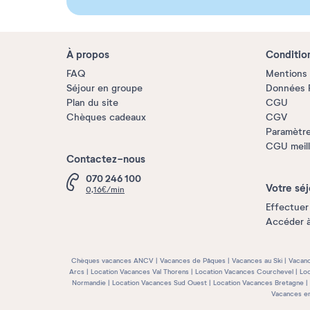
À propos
Conditio
FAQ
Mentions 
Séjour en groupe
Données P
Plan du site
CGU
Chèques cadeaux
CGV
Paramètre
CGU meille
Contactez-nous
070 246 100
Votre séj
0,16€/min
Effectuer
Accéder 
Chèques vacances ANCV
Vacances de Pâques
Vacances au Ski
Vacanc
Arcs
Location Vacances Val Thorens
Location Vacances Courchevel
Loc
Normandie
Location Vacances Sud Ouest
Location Vacances Bretagne
Vacances e