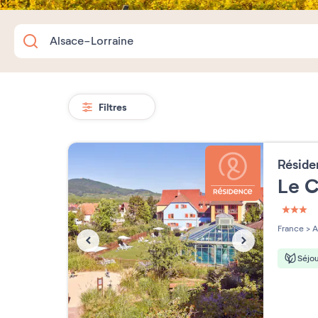
Filtres
Résid
Le C
3 étoi
France
>
A
Séjou