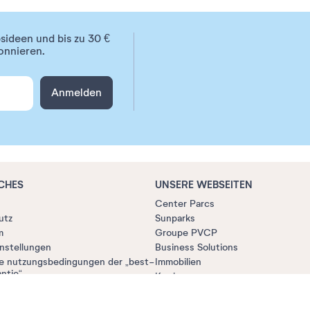
ideen und bis zu 30 €
onnieren.
Anmelden
CHES
UNSERE WEBSEITEN
Center Parcs
utz
Sunparks
m
Groupe PVCP
nstellungen
Business Solutions
e nutzungsbedingungen der „best-
Immobilien
ntie“
Karriere
Presse
T.O. Buchungstool