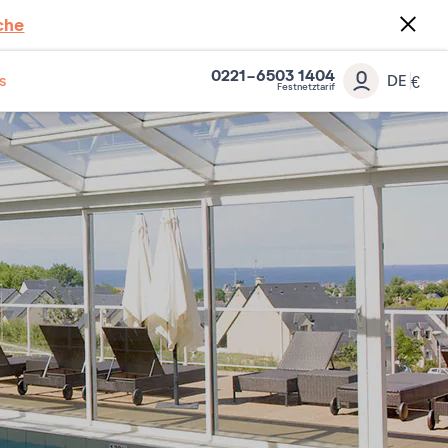
che
0221-6503 1404
s
DE
€
Festnetztarif