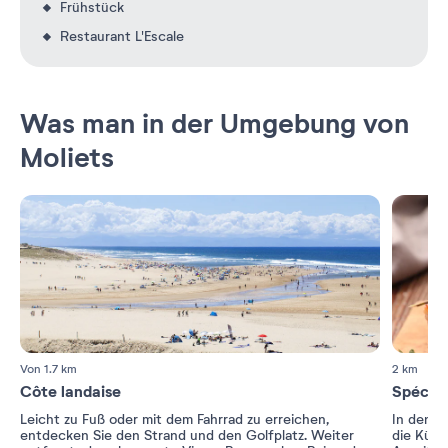
Frühstück
Restaurant L'Escale
Was man in der Umgebung von
Moliets
Von 1.7 km
2 km
Côte landaise
Spécial
Leicht zu Fuß oder mit dem Fahrrad zu erreichen,
In den R
entdecken Sie den Strand und den Golfplatz. Weiter
die Küch