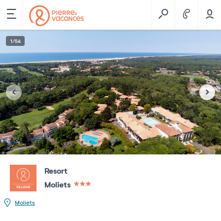
1
/
54
Resort
Moliets
3 étoiles sur 5
Moliets