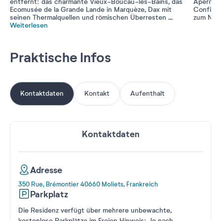
entfernt: das charmante Vieux-Boucau-les-Bains, das
Aperitif
Ecomusée de la Grande Lande in Marquèze, Dax mit
Confit),
seinen Thermalquellen und römischen Überresten
...
zum Nach
Weiterlesen
Praktische Infos
Kontaktdaten
Kontakt
Aufenthalt
Kontaktdaten
Adresse
350 Rue, Brémontier 40660 Moliets, Frankreich
Parkplatz
Die Residenz verfügt über mehrere unbewachte,
kostenlose Parkplätze im Freien Hinweis: Je nach