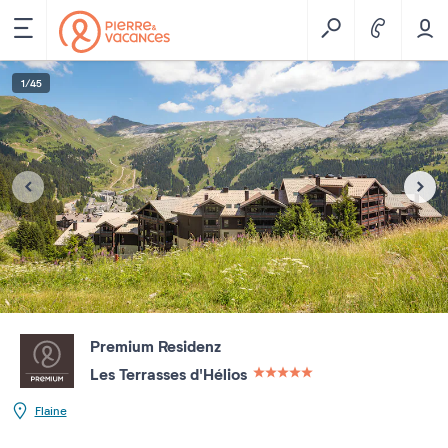
1
/
45
Premium Residenz
Les Terrasses d'Hélios
5 étoiles sur 5
Flaine