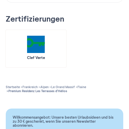
Klasse ist die Option mit den Skiern ab und zum Haus zu
fahren!
Zertifizierungen
Den Saunabereich hätte ich mir extra gewünscht!
Clef Verte
Startseite
Frankreich
Alpen
Le Grand Massif
Flaine
Premium Residenz Les Terrasses d'Hélios
Willkommensangebot: Unsere besten Urlaubsideen und bis
zu 30 € geschenkt, wenn Sie unseren Newsletter
abonnieren.