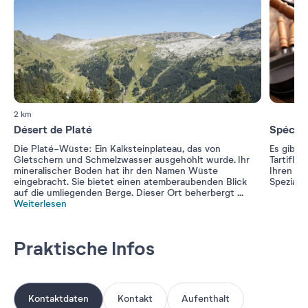
2 km
Désert de Platé
Spécial
Die Platé-Wüste: Ein Kalksteinplateau, das von
Es gibt 
Gletschern und Schmelzwasser ausgehöhlt wurde. Ihr
Tartiflet
mineralischer Boden hat ihr den Namen Wüste
Ihren Ga
eingebracht. Sie bietet einen atemberaubenden Blick
Speziali
auf die umliegenden Berge. Dieser Ort beherbergt
...
Weiterlesen
Praktische Infos
Kontaktdaten
Kontakt
Aufenthalt