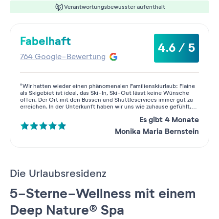
Verantwortungsbewusster aufenthalt
Fabelhaft
4.6 / 5
764 Google-Bewertung
"Wir hatten wieder einen phänomenalen Familienskiurlaub: Flaine
als Skigebiet ist ideal, das Ski-In, Ski-Out lässt keine Wünsche
offen. Der Ort mit den Bussen und Shuttleservices immer gut zu
erreichen. In der Unterkunft haben wir uns wie zuhause gefühlt,
auch aufgrund der großen Freundlichkeit des Personals in allen
Es gibt 4 Monate
Bereichen des Hauses. Wir kommen nächstes Jahr wieder zum
Skifahren: Bis dahin! ?"
Monika Maria Bernstein
Die Urlaubsresidenz
5-Sterne-Wellness mit einem
Deep Nature® Spa