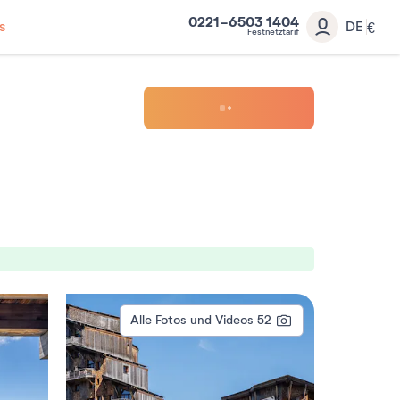
0221-6503 1404
s
DE
€
Festnetztarif
Alle Fotos und Videos
52