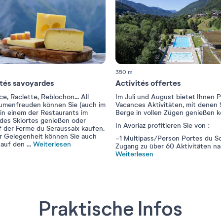
350 m
ités savoyardes
Activités offertes
, Raclette, Reblochon... All
Im Juli und August bietet Ihnen P
umenfreuden können Sie (auch im
Vacances Aktivitäten, mit denen 
in einem der Restaurants im
Berge in vollen Zügen genießen 
des Skiortes genießen oder
In Avoriaz profitieren Sie von :
f der Ferme du Seraussaix kaufen.
er Gelegenheit können Sie auch
-1 Multipass/Person Portes du Sol
 auf den
...
Weiterlesen
Zugang zu über 60 Aktivitäten n
Weiterlesen
Praktische Infos