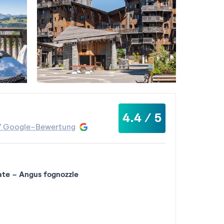
4.4 / 5
7 Google-Bewertung
ate
-
angus fognozzle