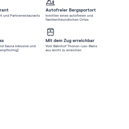
rant
Autofreier Bergsportort
rt und Partnerrestaurants
Inmitten eines autofreien und
familienfreundlichen Ortes
ss
Mit dem Zug erreichbar
d Sauna inklusive und
Vom Bahnhof Thonon-Les-Bains
enpflichtig)
aus leicht zu erreichen