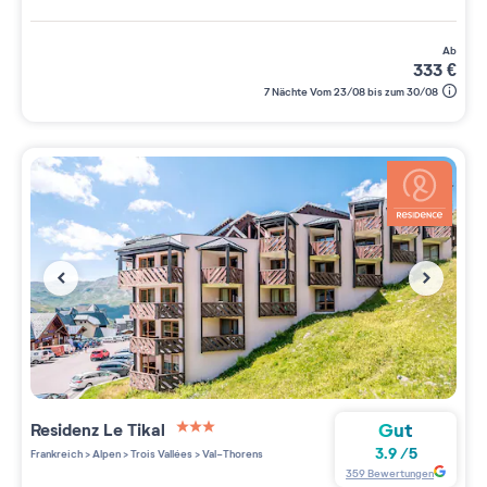
ab
333
€
7 Nächte Vom 23/08 bis zum 30/08
Gut
Residenz
Le Tikal
3 étoiles sur 5
3.9
/
5
Frankreich
>
Alpen
>
Trois Vallées
>
Val-Thorens
359
Bewertungen