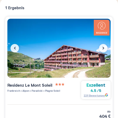
1
Ergebnis
Exzellent
Residenz
Le Mont Soleil
3 étoiles sur 5
4.5
/
5
Frankreich
>
Alpen
>
Paradiski
>
Plagne Soleil
229
Bewertungen
ab
404
€