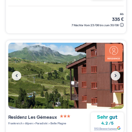
ab
335
€
7 Nächte Vom 23/08 bis zum 30/08
Sehr gut
Residenz
Les Gémeaux
3 étoiles sur 5
4.2
/
5
Frankreich
>
Alpen
>
Paradiski
>
Belle Plagne
190
Bewertungen