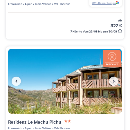
2 étoiles sur 5
895
Bewertungen
Frankreich
>
Alpen
>
Trois Vallées
>
Val-Thorens
ab
327
€
7 Nächte Vom 23/08 bis zum 30/08
Residenz
Le Machu Pichu
2 étoiles sur 5
Frankreich
>
Alpen
>
Trois Vallées
>
Val-Thorens