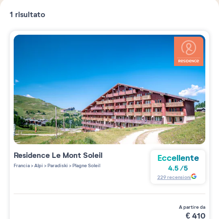
1
risultato
Residence
Le Mont Soleil
Eccellente
Francia
>
Alpi
>
Paradiski
>
Plagne Soleil
4.5
/
5
229
recensioni
a partire da
€
410