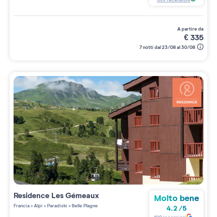
a partire da
€
335
7 notti dal 23/08 al 30/08
Residence
Les Gémeaux
Molto bene
Francia
>
Alpi
>
Paradiski
>
Belle Plagne
4.2
/
5