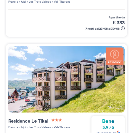
Francia
>
Alpi
>
Les Trois Vallées
>
Val-Thorens
a partire da
€
333
7 notti dal 23/08 al 30/08
Bene
Residence
Le Tikal
3 étoiles sur 5
3.9
/
5
Francia
>
Alpi
>
Les Trois Vallées
>
Val-Thorens
359
recensioni