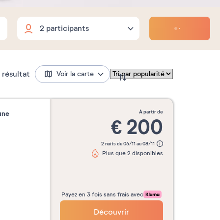
Adultes
Enfants
Bébés
Adultes
2
Dates flexibles
18 ans et plus
Enfants
résultat
Voir la carte
0
3 à 17 ans inclus
?
Bébés
0
0 à 2 ans inclus
à partir de
une
eek-end
3 nuits
4 nuits
5 nuits
€
200
2 nuits du 06/11 au 08/11
Plus que 2 disponibles
Mois
Payez en 3 fois sans frais avec
Découvrir