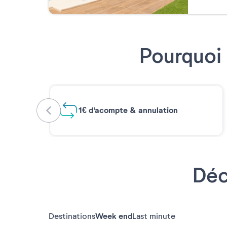
Pourquoi 
1€ d'acompte & annulation
Déc
Destinations
Week end
Last minute