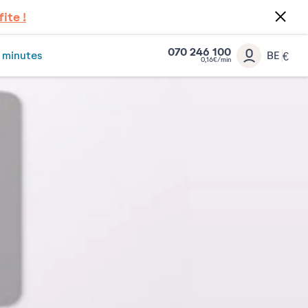
fite !
070 246 100
 minutes
BE
€
0,16€/min