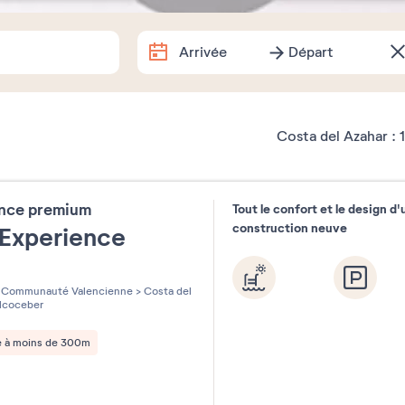
Arrivée
Départ
Arrivée
Départ
Dates exactes
Costa del Azahar :
1
Combien de temps partez-vous 
ence premium
Tout le confort et le design d'
1 semaine
2 semaines
1 w
construction neuve
 Experience
Souhaitez-vous préciser ?
les sur 5
Communauté Valencienne
>
Costa del
lcoceber
e à moins de 300m