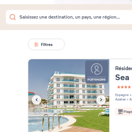
Filtres
Résid
Sea
4 étoi
Espagne
>
Azahar
>
A
Plag