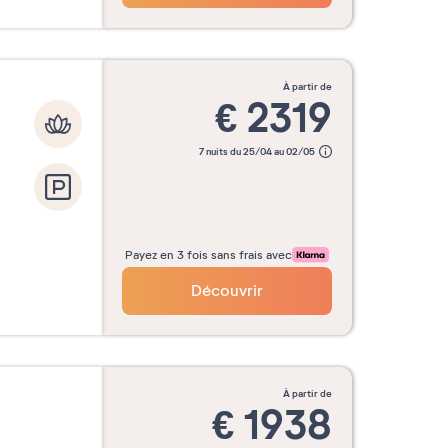
à partir de
€
2319
7 nuits du 25/04 au 02/05
Payez en 3 fois sans frais avec
Découvrir
à partir de
€
1938