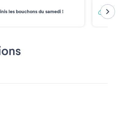
Vacances ba
inis les bouchons du samedi !
Émissions carb
2030*
ions