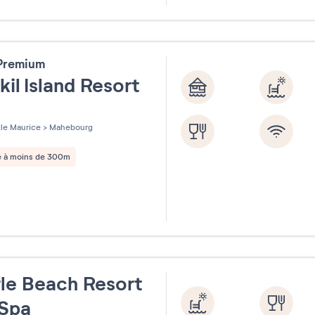
31
 Premium
kil Island Resort
les sur 5
Ile Maurice
>
Mahebourg
e à moins de 300m
le Beach Resort
 Spa