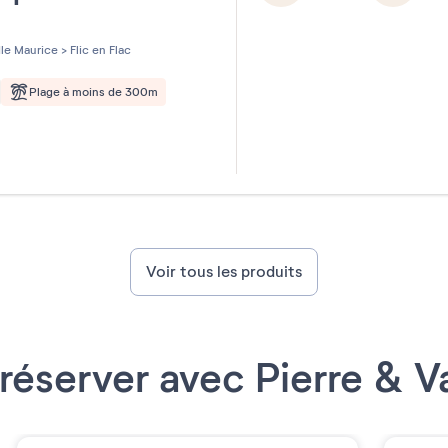
les sur 5
Ile Maurice
>
Flic en Flac
Plage à moins de 300m
Voir tous les produits
réserver avec Pierre & 