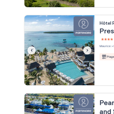
Hôtel
Pres
4 étoi
Maurice
>
Plag
Pear
and