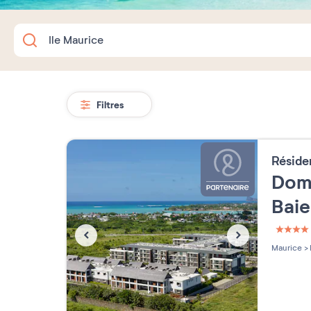
Filtres
Résid
Dom
Bai
4 étoi
Maurice
>