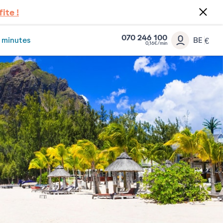
fite !
070 246 100
 minutes
BE
€
0,16€/min