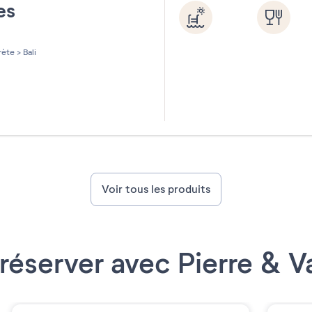
tes
les sur 5
ète
>
Bali
Voir tous les produits
réserver avec Pierre & 