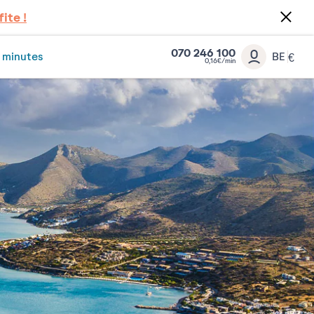
fite !
070 246 100
 minutes
BE
€
0,16€/min