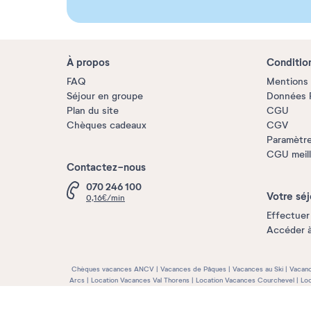
À propos
Conditio
FAQ
Mentions 
Séjour en groupe
Données P
Plan du site
CGU
Chèques cadeaux
CGV
Paramètre
CGU meille
Contactez-nous
070 246 100
Votre séj
0,16€/min
Effectuer
Accéder 
Chèques vacances ANCV
Vacances de Pâques
Vacances au Ski
Vacanc
Arcs
Location Vacances Val Thorens
Location Vacances Courchevel
Loc
Normandie
Location Vacances Sud Ouest
Location Vacances Bretagne
Vacances e