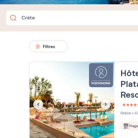
Filtres
Hôte
Plat
Res
5 étoi
Grèce
>
Cr
Plag