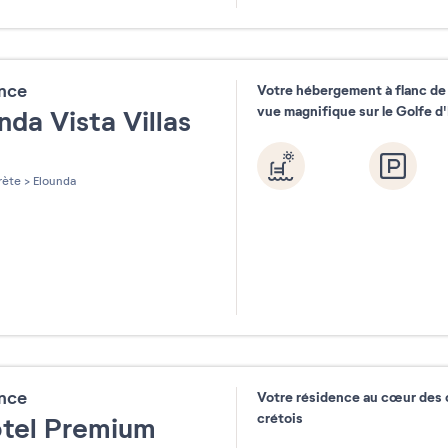
31
ence
Votre hébergement à flanc de
vue magnifique sur le Golfe d
nda Vista Villas
les sur 5
ète
>
Elounda
ence
Votre résidence au cœur des o
crétois
tel Premium