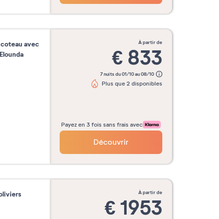
à partir de
 coteau avec
€
833
'Elounda
7 nuits du 01/10 au 08/10
Plus que 2 disponibles
Payez en 3 fois sans frais avec
Découvrir
à partir de
liviers
€
1953