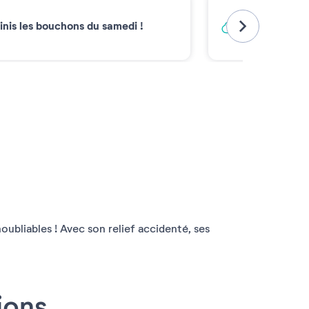
Vacances ba
inis les bouchons du samedi !
Émissions carb
2030*
oubliables ! Avec son relief accidenté, ses
ions