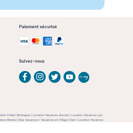
Paiement sécurisé
Suivez-nous
ation Chalet Montagne
Location Vacances Avoriaz
Location Vacances Les
ière Minute
Idée Vacances
Vacances en Village Club
Location Vacances
gne
Location Vacances en Italie
Location Vacances au Portugal
Location
et Nouvel An