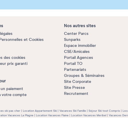
ns
Nos autres sites
légales
Center Parcs
ersonnelles et Cookies
Sunparks
Espace immobilier
CSE/Amicales
s des cookies
Portail Agences
ur prix garanti
Portail TO
Partenariats
Groupes & Séminaires
our
Site Corporate
Site Presse
 un paiement
Recrutement
à votre compte
es ski pas cher
Location Appartement Ski
Vacances Ski Famille
Séjour Ski tout Compris
Loc
ation Vacances La Plagne
Location Vacances Flaine
Location Vacances Meribel
Vacances Dern
Location Vacances en Méditérranée
Location Vacances en Croatie
Location Vacances en Espa
n Guadeloupe
Location Vacances en Martinique
Location Vacances île Maurice
Vacances Noel 