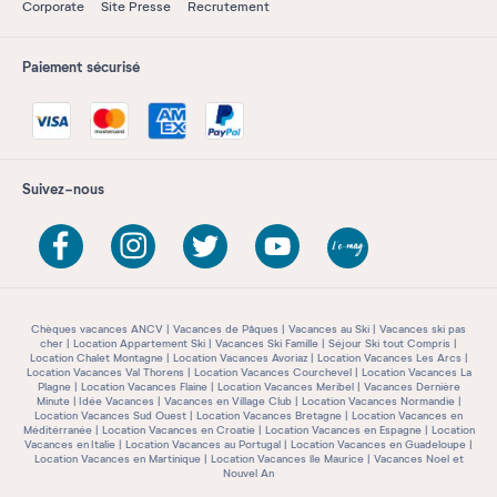
Corporate
Site Presse
Recrutement
Paiement sécurisé
Suivez-nous
Chèques vacances ANCV
Vacances de Pâques
Vacances au Ski
Vacances ski pas
cher
Location Appartement Ski
Vacances Ski Famille
Séjour Ski tout Compris
Location Chalet Montagne
Location Vacances Avoriaz
Location Vacances Les Arcs
Location Vacances Val Thorens
Location Vacances Courchevel
Location Vacances La
Plagne
Location Vacances Flaine
Location Vacances Meribel
Vacances Dernière
Minute
Idée Vacances
Vacances en Village Club
Location Vacances Normandie
Location Vacances Sud Ouest
Location Vacances Bretagne
Location Vacances en
Méditérranée
Location Vacances en Croatie
Location Vacances en Espagne
Location
Vacances en Italie
Location Vacances au Portugal
Location Vacances en Guadeloupe
Location Vacances en Martinique
Location Vacances île Maurice
Vacances Noel et
Nouvel An