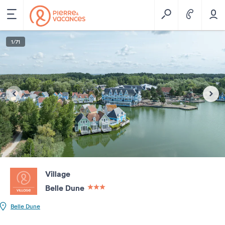
1
/
71
Village
Belle Dune
3 étoiles sur 5
Belle Dune