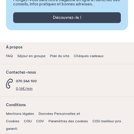
Plongez-vous dans notre magazine en ligne et dénichez des
conseils, infos pratiques et bonnes adresses.
Découvrez-le !
À propos
FAQ
Séjour en groupe
Plan du site
Chèques cadeaux
Contactez-nous
070 246 100
0,16€/min
Conditions
Mentions légales
Données Personnelles et
Cookies
CGU
CGV
Paramètres des cookies
CGU meilleur prix
garanti