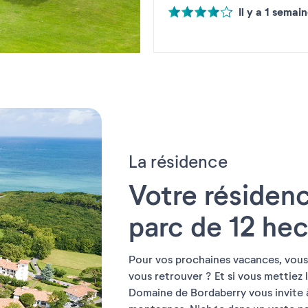
Logement simple, propre et suffi
Il y a 1 semai
nous entendions très fort les c
douche, chasse d'eau). On y revi
La résidence
Votre résiden
parc de 12 hec
Pour vos prochaines vacances, vou
vous retrouver ? Et si vous mettiez l
Domaine de Bordaberry vous invite 