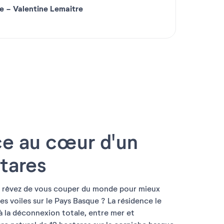
sant pour nous. Petit point négatif : étant au rdc,
ne
-
Valentine Lemaitre
analisations du dessus (écoulement des eaux de la
endra !"
ce au cœur d'un
tares
s rêvez de vous couper du monde pour mieux
es voiles sur le Pays Basque ? La résidence le
à la déconnexion totale, entre mer et