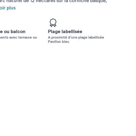
c naturel de 12 hectares sur la corniche basque,
ir plus
se ou balcon
Plage labellisée
ents avec terrasse ou
A proximité d'une plage labellisée
Pavillon bleu