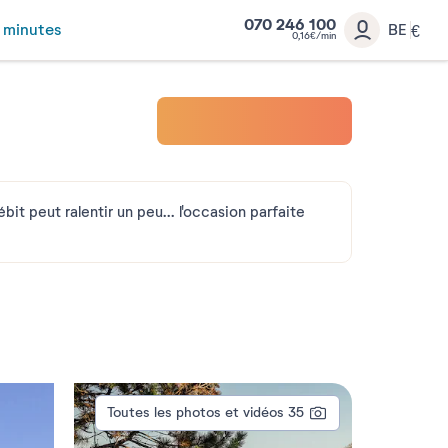
070 246 100
 minutes
BE
€
0,16€/min
it peut ralentir un peu... l'occasion parfaite
Toutes les photos et vidéos
35