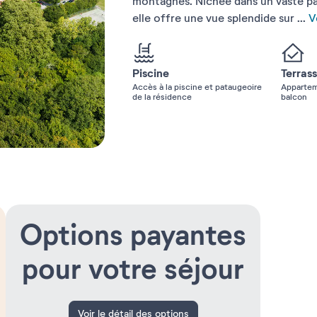
montagnes. Nichée dans un vaste par
elle offre une vue splendide sur
...
Vo
Piscine
Terras
Accès à la piscine et pataugeoire
Appartem
de la résidence
balcon
Options payantes
pour votre séjour
Voir le détail des options