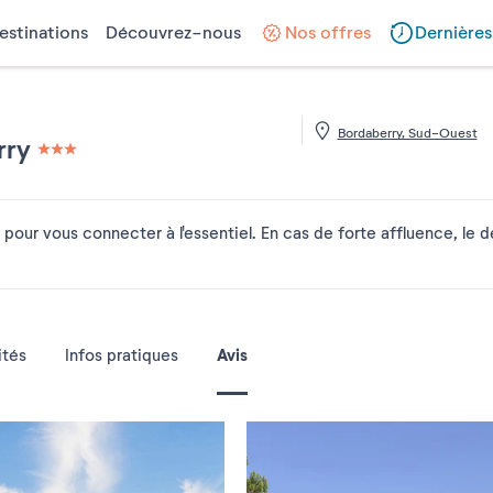
estinations
Découvrez-nous
Nos offres
Dernières
Bordaberry, Sud-Ouest
rry
3 étoiles sur 5
pour vous connecter à l'essentiel. En cas de forte affluence, le déb
Avis
ités
Infos pratiques