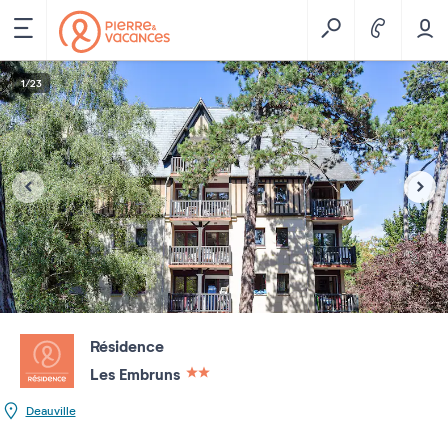
1
/
23
Résidence
Les Embruns
2 étoiles sur 5
Deauville