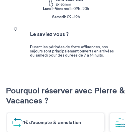
(0,16€/min)
Lundi-Vendredi :
09h-20h
Samedi
:
09-19h
Le saviez vous ?
Durant les périodes de forte affluences, nos
séjours sont principalement ouverts en arrivées
du samedi pour des durées de 7 à 14 nuits.
Pourquoi réserver avec Pierre &
Vacances ?
1€ d'acompte & annulation
Vu