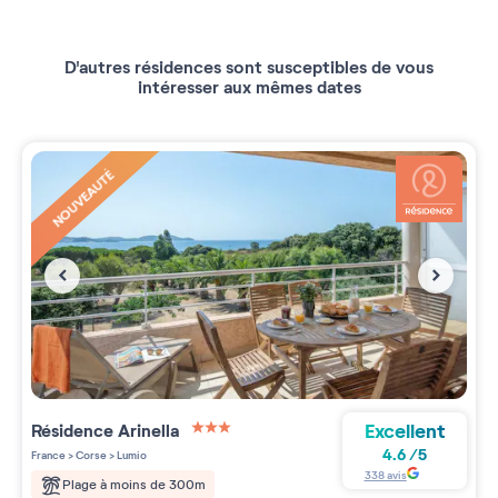
D'autres résidences sont susceptibles de vous
intéresser aux mêmes dates
NOUVEAUTÉ
Excellent
Résidence
Arinella
3 étoiles sur 5
4.6
/
5
France
>
Corse
>
Lumio
338
avis
Plage à moins de 300m