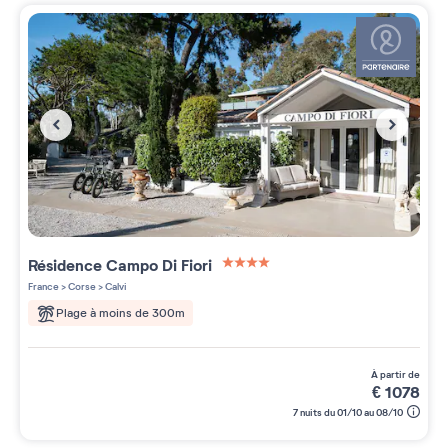
Résidence
Campo Di Fiori
4 étoiles sur 5
France
>
Corse
>
Calvi
Plage à moins de 300m
à partir de
€
1078
7 nuits du 01/10 au 08/10