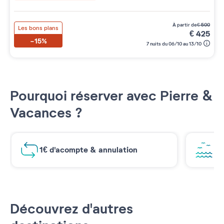
à partir de
€
500
Les bons plans
€
425
-15%
7 nuits du 06/10 au 13/10
Pourquoi réserver avec Pierre &
Vacances ?
1€ d'acompte & annulation
Vu
Découvrez d'autres