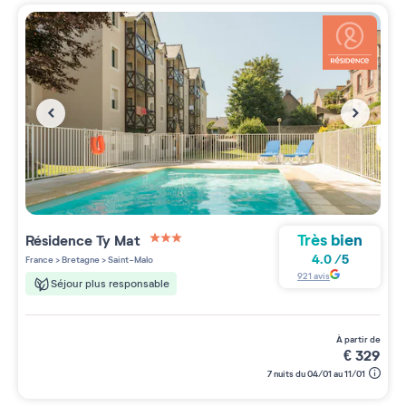
Très bien
Résidence
Ty Mat
3 étoiles sur 5
4.0
/
5
France
>
Bretagne
>
Saint-Malo
921
avis
Séjour plus responsable
à partir de
€
329
7 nuits du 04/01 au 11/01