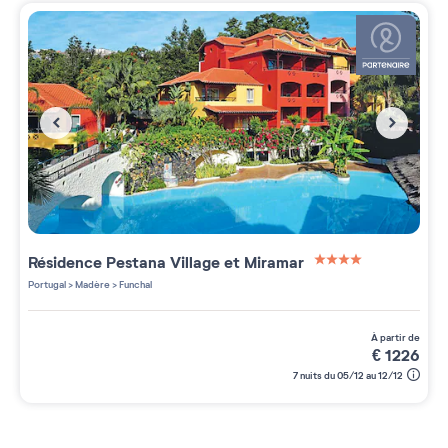
Résidence
Pestana Village et Miramar
4 étoiles sur 5
Portugal
>
Madère
>
Funchal
à partir de
€
1226
7 nuits du 05/12 au 12/12