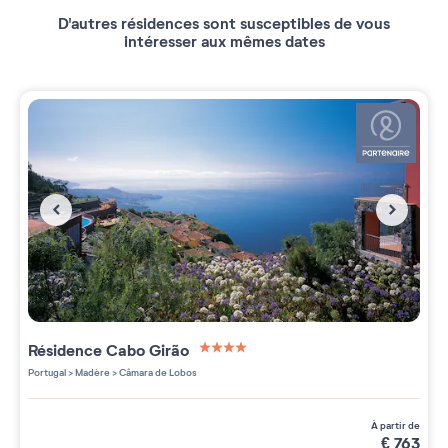
D'autres résidences sont susceptibles de vous
intéresser aux mêmes dates
Résidence
Cabo Girão
4 étoiles sur 5
Portugal
>
Madère
>
Câmara de Lobos
à partir de
€
763