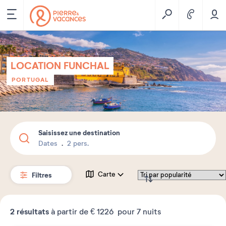
LOCATION FUNCHAL
PORTUGAL
Saisissez une destination
Dates
2 pers.
Filtres
Carte
2
résultats
à partir de
€ 1226
pour 7 nuits