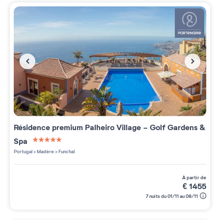
Résidence premium
Palheiro Village - Golf Gardens &
Spa
5 étoiles sur 5
Portugal
>
Madère
>
Funchal
à partir de
€
1455
7 nuits du 01/11 au 08/11