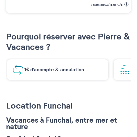
7 nuits du 03/11 au 10/11
Pourquoi réserver avec Pierre &
Vacances ?
1€ d'acompte & annulation
Vu
Location Funchal
Vacances à Funchal, entre mer et
nature