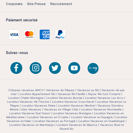
Corporate
Site Presse
Recrutement
Paiement sécurisé
Suivez-nous
Chèques vacances ANCV
Vacances de Pâques
Vacances au Ski
Vacances ski pas
cher
Location Appartement Ski
Vacances Ski Famille
Séjour Ski tout Compris
Location Chalet Montagne
Location Vacances Avoriaz
Location Vacances Les Arcs
Location Vacances Val Thorens
Location Vacances Courchevel
Location Vacances La
Plagne
Location Vacances Flaine
Location Vacances Meribel
Vacances Dernière
Minute
Idée Vacances
Vacances en Village Club
Location Vacances Normandie
Location Vacances Sud Ouest
Location Vacances Bretagne
Location Vacances en
Méditérranée
Location Vacances en Croatie
Location Vacances en Espagne
Location
Vacances en Italie
Location Vacances au Portugal
Location Vacances en Guadeloupe
Location Vacances en Martinique
Location Vacances île Maurice
Vacances Noel et
Nouvel An