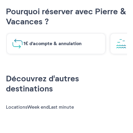
Pourquoi réserver avec Pierre &
Vacances ?
1€ d'acompte & annulation
Vu
Découvrez d'autres
destinations
Locations
Week end
Last minute