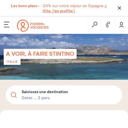
Les bons plans :
>
-20% sur votre séjour en Espagne
Vite, j'en profite !
A VOIR, À FAIRE STINTINO
ITALIE
Saisissez une destination
Dates
2 pers.