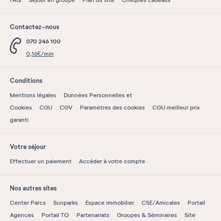
FAQ
Séjour en groupe
Plan du site
Chèques cadeaux
Contactez-nous
070 246 100
0,16€/min
Conditions
Mentions légales
Données Personnelles et
Cookies
CGU
CGV
Paramètres des cookies
CGU meilleur prix
garanti
Votre séjour
Effectuer un paiement
Accéder à votre compte
Nos autres sites
Center Parcs
Sunparks
Espace immobilier
CSE/Amicales
Portail
Agences
Portail TO
Partenariats
Groupes & Séminaires
Site