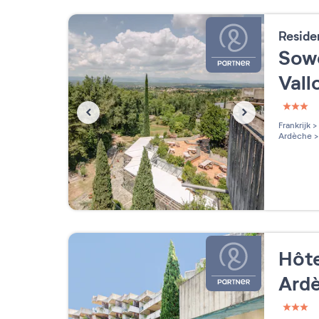
Reside
Sowe
Vall
3 étoi
Frankrijk
>
Ardèche
>
Hôte
Ard