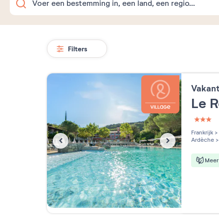
Filters
Vakan
Le 
3 étoi
Frankrijk
>
Ardèche
>
Meer 