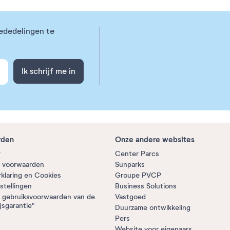
ededelingen te
Ik schrijf me in
rden
Onze andere websites
r
Center Parcs
 voorwaarden
Sunparks
rklaring en Cookies
Groupe PVCP
stellingen
Business Solutions
 gebruiksvoorwaarden van de
Vastgoed
jsgarantie"
Duurzame ontwikkeling
Pers
Website voor eigenaars