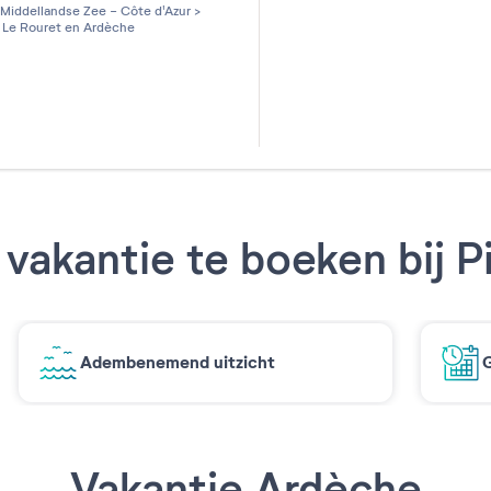
les sur 5
Middellandse Zee - Côte d'Azur
>
Le Rouret en Ardèche
vakantie te boeken bij P
Adembenemend uitzicht
G
Vakantie Ardèche