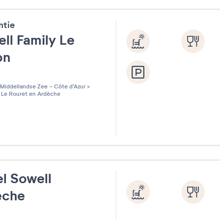
ntie
ll Family Le
on
les sur 5
Middellandse Zee - Côte d'Azur
>
Le Rouret en Ardèche
l Sowell
èche