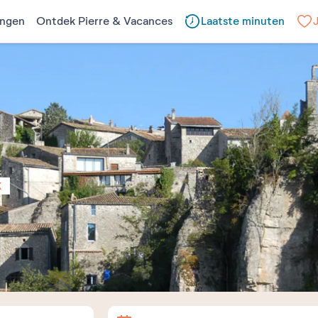
ngen
Ontdek Pierre & Vacances
Laatste minuten
K
Aankomst
Vertrek