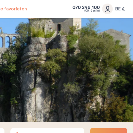
070 246 100
Je favorieten
BE
€
(€0,16 p/m)
Volwassenen
Kinderen
Baby's