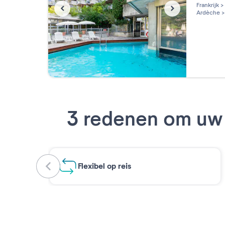
3 étoi
Frankrijk
>
Ardèche
>
3 redenen om uw 
Flexibel op reis