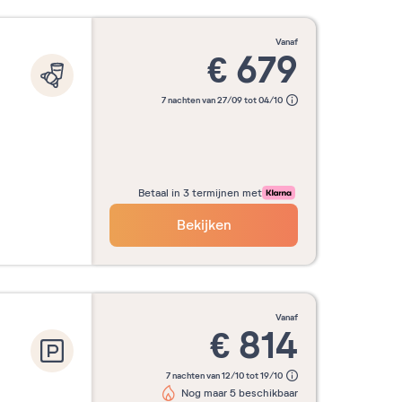
vanaf
€
679
7 nachten van 27/09 tot 04/10
Betaal in 3 termijnen met
Bekijken
vanaf
€
814
7 nachten van 12/10 tot 19/10
Nog maar 5 beschikbaar