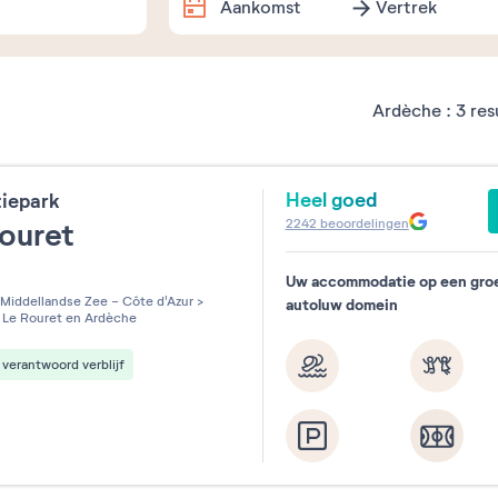
Aankomst
Vertrek
Dates exactes
Ardèche :
3
res
Augustus
2026
Heel goed
tiepark
ma
di
wo
do
vr
za
2242
beoordelingen
Rouret
1
Uw accommodatie op een gro
les sur 5
3
4
5
6
7
8
Middellandse Zee - Côte d'Azur
>
autoluw domein
Le Rouret en Ardèche
10
11
12
13
14
15
verantwoord verblijf
17
18
19
20
21
22
24
25
26
27
28
29
31