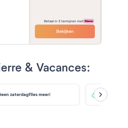
Betaal in 3 termijnen met
Bekijken
ierre & Vacances:
een zaterdagfiles meer!
Koolstofarm