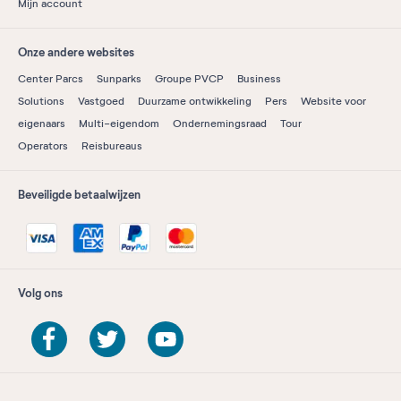
Mijn account
Onze andere websites
Center Parcs
Sunparks
Groupe PVCP
Business
Solutions
Vastgoed
Duurzame ontwikkeling
Pers
Website voor
eigenaars
Multi-eigendom
Ondernemingsraad
Tour
Operators
Reisbureaus
Beveiligde betaalwijzen
Volg ons