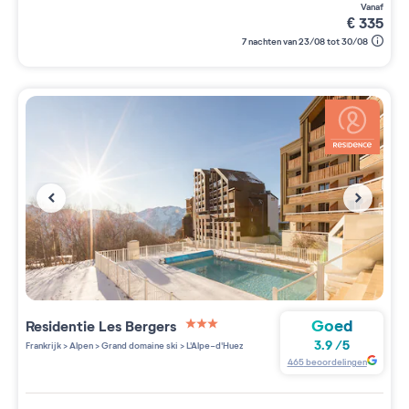
vanaf
€
335
7 nachten van 23/08 tot 30/08
Goed
Residentie
Les Bergers
3 étoiles sur 5
3.9
/
5
Frankrijk
>
Alpen
>
Grand domaine ski
>
L'Alpe-d'Huez
465
beoordelingen