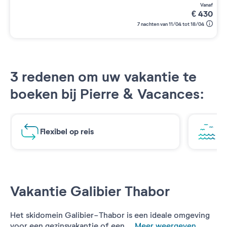
vanaf
€
430
7 nachten van 11/04 tot 18/04
3 redenen om uw vakantie te
boeken bij Pierre & Vacances:
Flexibel op reis
Ad
Vakantie Galibier Thabor
Het skidomein Galibier-Thabor is een ideale omgeving
voor een gezinsvakantie of een ...
Meer weergeven