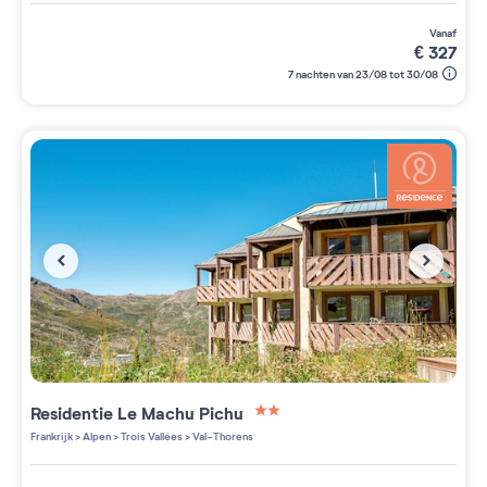
vanaf
€
327
7 nachten van 23/08 tot 30/08
Residentie
Le Machu Pichu
2 étoiles sur 5
Frankrijk
>
Alpen
>
Trois Vallées
>
Val-Thorens