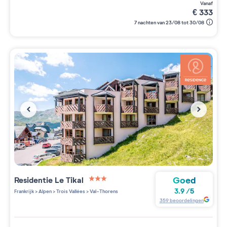
vanaf
€
333
7 nachten van 23/08 tot 30/08
Goed
Residentie
Le Tikal
3 étoiles sur 5
3.9
/
5
Frankrijk
>
Alpen
>
Trois Vallées
>
Val-Thorens
359
beoordelingen