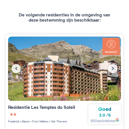
De volgende residenties in de omgeving van
deze bestemming zijn beschikbaar:
Residentie
Les Temples du Soleil
Goed
3.0
/
5
2 étoiles sur 5
895
beoordelingen
Frankrijk
>
Alpen
>
Trois Vallées
>
Val-Thorens