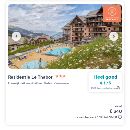
Heel goed
Residentie
Le Thabor
3 étoiles sur 5
4.1
/
5
Frankrijk
>
Alpen
>
Galibier Thabor
>
Valmeinier
1109
beoordelingen
vanaf
€
340
7 nachten van 23/08 tot 30/08