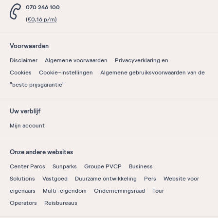
070 246 100
(€0,16 p/m)
Voorwaarden
Disclaimer
Algemene voorwaarden
Privacyverklaring en
Cookies
Cookie-instellingen
Algemene gebruiksvoorwaarden van de
"beste prijsgarantie"
Uw verblijf
Mijn account
Onze andere websites
Center Parcs
Sunparks
Groupe PVCP
Business
Solutions
Vastgoed
Duurzame ontwikkeling
Pers
Website voor
eigenaars
Multi-eigendom
Ondernemingsraad
Tour
Operators
Reisbureaus