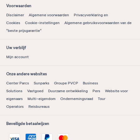
Voorwaarden
Disclaimer
Algemene voorwaarden
Privacyverklaring en
Cookies
Cookie-instellingen
Algemene gebruiksvoorwaarden van de
"beste prijsgarantie"
Uw verblijf
Mijn account
Onze andere websites
Center Parcs
Sunparks
Groupe PVCP
Business
Solutions
Vastgoed
Duurzame ontwikkeling
Pers
Website voor
eigenaars
Multi-eigendom
Ondernemingsraad
Tour
Operators
Reisbureaus
Beveiligde betaalwijzen