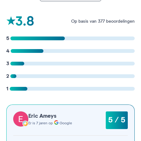
3.8
Op basis van 377 beoordelingen
5
4
3
2
1
Eric Ameys
5 / 5
Er is 7 jaren op
Google