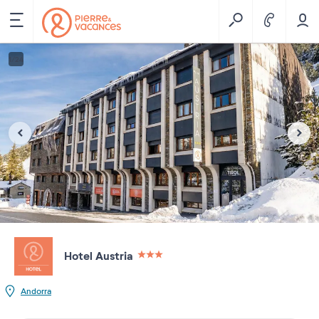
1
/
24
Hotel Austria
3 étoiles sur 5
Andorra