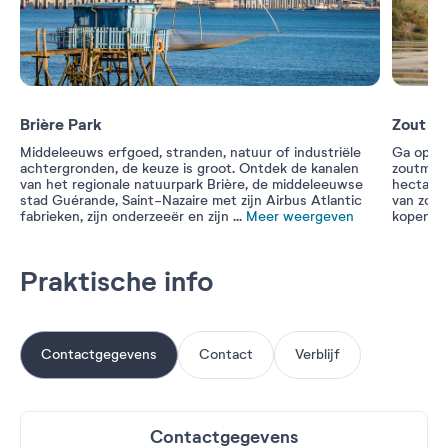
Brière Park
Zout ui
Middeleeuws erfgoed, stranden, natuur of industriële
Ga op on
achtergronden, de keuze is groot. Ontdek de kanalen
zoutmoer
van het regionale natuurpark Brière, de middeleeuwse
hectare 
stad Guérande, Saint-Nazaire met zijn Airbus Atlantic
van zout
fabrieken, zijn onderzeeër en zijn
...
Meer weergeven
kopen.
Praktische info
Contactgegevens
Contact
Verblijf
Contactgegevens