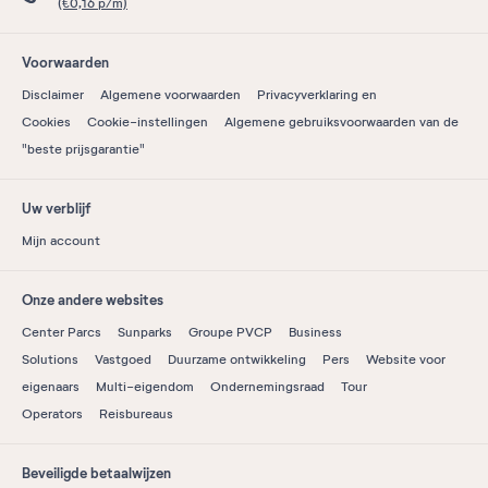
(€0,16 p/m)
Voorwaarden
Disclaimer
Algemene voorwaarden
Privacyverklaring en
Cookies
Cookie-instellingen
Algemene gebruiksvoorwaarden van de
"beste prijsgarantie"
Uw verblijf
Mijn account
Onze andere websites
Center Parcs
Sunparks
Groupe PVCP
Business
Solutions
Vastgoed
Duurzame ontwikkeling
Pers
Website voor
eigenaars
Multi-eigendom
Ondernemingsraad
Tour
Operators
Reisbureaus
Beveiligde betaalwijzen