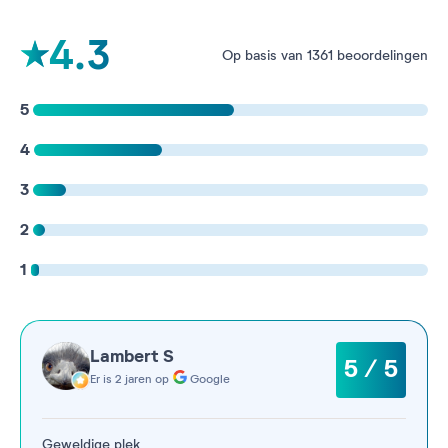
4.3
Op basis van 1361 beoordelingen
5
4
3
2
1
Lambert S
5 / 5
Er is 2 jaren op
Google
Geweldige plek