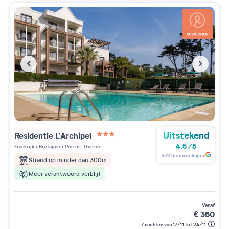
Uitstekend
Residentie
L'Archipel
3 étoiles sur 5
4.5
/
5
Frankrijk
>
Bretagne
>
Perros-Guirec
609
beoordelingen
Strand op minder dan 300m
Meer verantwoord verblijf
vanaf
€
350
7 nachten van 17/11 tot 24/11