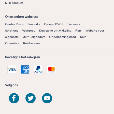
Mijn account
Onze andere websites
Center Parcs
Sunparks
Groupe PVCP
Business
Solutions
Vastgoed
Duurzame ontwikkeling
Pers
Website voor
eigenaars
Multi-eigendom
Ondernemingsraad
Tour
Operators
Reisbureaus
Beveiligde betaalwijzen
Volg ons