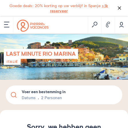
> Ik
Goede deals: 20% korting op uw verblijf in Spanje
reserveer
LAST MINUTE RIO MARINA
ITALIË
Voer een bestemming in
Datums
2 Personen
Sorry, we hebben geen