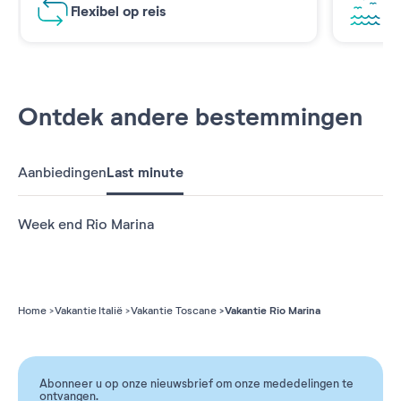
Flexibel op reis
Ad
Ontdek andere bestemmingen
Aanbiedingen
Last minute
Week end Rio Marina
Vakantie Rio Marina
Home
Vakantie Italië
Vakantie Toscane
Abonneer u op onze nieuwsbrief om onze mededelingen te
ontvangen.