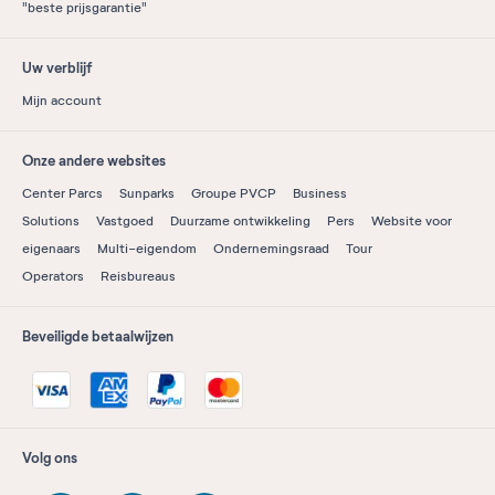
"beste prijsgarantie"
Uw verblijf
Mijn account
Onze andere websites
Center Parcs
Sunparks
Groupe PVCP
Business
Solutions
Vastgoed
Duurzame ontwikkeling
Pers
Website voor
eigenaars
Multi-eigendom
Ondernemingsraad
Tour
Operators
Reisbureaus
Beveiligde betaalwijzen
Volg ons