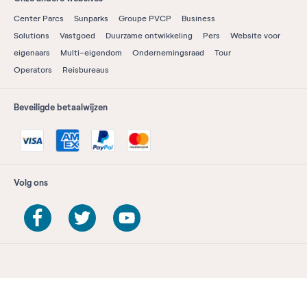
Center Parcs
Sunparks
Groupe PVCP
Business
Solutions
Vastgoed
Duurzame ontwikkeling
Pers
Website voor
eigenaars
Multi-eigendom
Ondernemingsraad
Tour
Operators
Reisbureaus
Beveiligde betaalwijzen
Volg ons