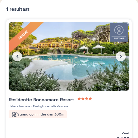
1
resultaat
NIEUW
Residentie
Roccamare Resort
4 étoiles sur 5
Italië
>
Toscane
>
Castiglione della Pescaia
Strand op minder dan 300m
vanaf