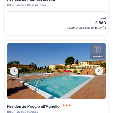
3 étoiles sur 5
Italië
>
Toscane
>
Massa Marittima
vanaf
€
560
7 nachten van 06/09 tot 13/09
Residentie
Poggio all'Agnello
3 étoiles sur 5
Italië
>
Toscane
>
Piombino