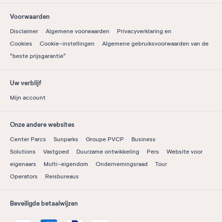
Voorwaarden
Disclaimer
Algemene voorwaarden
Privacyverklaring en
Cookies
Cookie-instellingen
Algemene gebruiksvoorwaarden van de
"beste prijsgarantie"
Uw verblijf
Mijn account
Onze andere websites
Center Parcs
Sunparks
Groupe PVCP
Business
Solutions
Vastgoed
Duurzame ontwikkeling
Pers
Website voor
eigenaars
Multi-eigendom
Ondernemingsraad
Tour
Operators
Reisbureaus
Beveiligde betaalwijzen