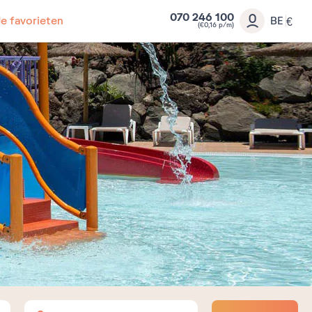
070 246 100
Je favorieten
BE
€
(€0,16 p/m)
Volwassenen
Kinderen
Baby's