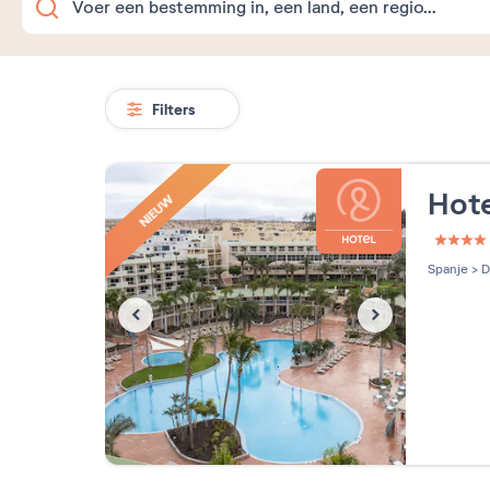
Filters
Hote
NIEUW
4 étoi
Spanje
>
D