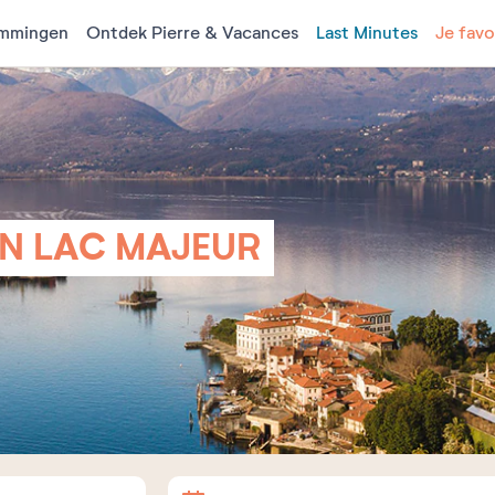
mmingen
Ontdek Pierre & Vacances
Last Minutes
Je favo
N LAC MAJEUR
Aankomst
Vertrek