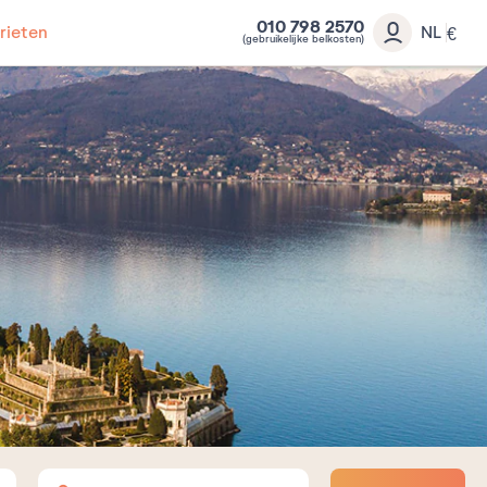
010 798 2570
rieten
NL
€
(gebruikelijke belkosten)
Volwassenen
Kinderen
Baby's